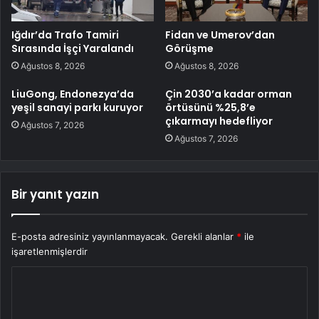
Iğdır’da Trafo Tamiri
Fidan ve Umerov’dan
Sırasında İşçi Yaralandı
Görüşme
Ağustos 8, 2026
Ağustos 8, 2026
LiuGong, Endonezya’da
Çin 2030’a kadar orman
yeşil sanayi parkı kuruyor
örtüsünü %25,8’e
çıkarmayı hedefliyor
Ağustos 7, 2026
Ağustos 7, 2026
Bir yanıt yazın
E-posta adresiniz yayınlanmayacak.
Gerekli alanlar
*
ile
işaretlenmişlerdir
Y
o