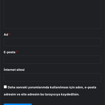
r
u
m
*
Ad
*
E-posta
*
İnternet sitesi
Daha sonraki yorumlarımda kullanılması için adım, e-posta
adresim ve site adresim bu tarayıcıya kaydedilsin.