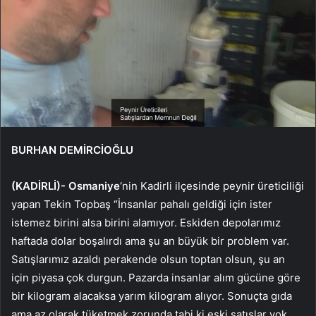
BURHAN DEMİRCİOĞLU
(KADİRLİ)-
Osmaniye
‘nin Kadirli ilçesinde peynir üreticiliği
yapan Tekin Topbaş “İnsanlar pahalı geldiği için ister
istemez birini alsa birini alamıyor. Eskiden depolarımız
haftada dolar boşalırdı ama şu an büyük bir problem var.
Satışlarımız azaldı perakende olsun toptan olsun, şu an
için piyasa çok durgun. Pazarda insanlar alım gücüne göre
bir kilogram alacaksa yarım kilogram alıyor. Sonuçta gıda
ama az olarak tüketmek zorunda tabi ki eski satışlar yok.