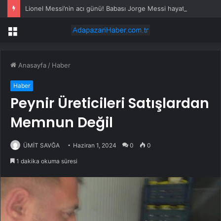
Lionel Messi’nin acı günü! Babası Jorge Messi hayatını kaybetti
Menü
Anasayfa
/
Haber
Haber
Peynir Üreticileri Satışlardan
Memnun Değil
ÜMİT SAVĞA
Haziran 1, 2024
0
0
1 dakika okuma süresi