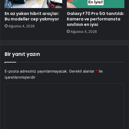
En az yakan hibrit araçlar:
Galaxy F70 Pro 5G tanıtıldı:
Bu modeller cep yakmıyor
Kamera ve performansta
sınıfının en iyisi
Ağustos 4, 2026
Ağustos 4, 2026
Bir yanıt yazın
E-posta adresiniz yayınlanmayacak.
Gerekli alanlar
*
ile
işaretlenmişlerdir
Y
o
r
u
m