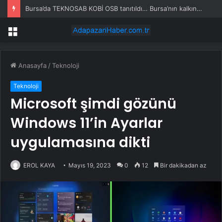
Bursa’da TEKNOSAB KOBİ OSB tanıtıldı… Bursa’nın kalkınma yolculuğunda yeni dönem
Menü
Anasayfa
/
Teknoloji
Teknoloji
Microsoft şimdi gözünü
Windows 11’in Ayarlar
uygulamasına dikti
EROL KAYA
Mayıs 19, 2023
0
12
Bir dakikadan az