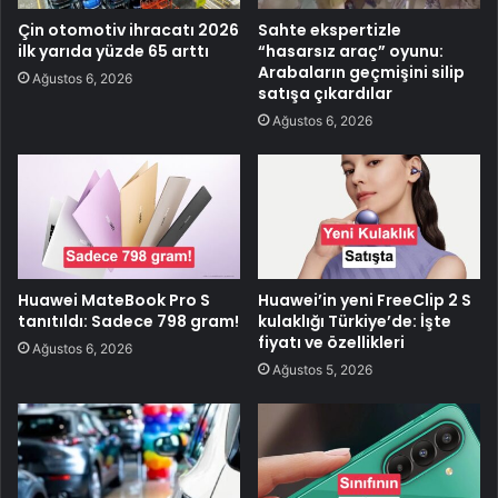
Çin otomotiv ihracatı 2026
Sahte ekspertizle
ilk yarıda yüzde 65 arttı
“hasarsız araç” oyunu:
Arabaların geçmişini silip
Ağustos 6, 2026
satışa çıkardılar
Ağustos 6, 2026
Huawei MateBook Pro S
Huawei’in yeni FreeClip 2 S
tanıtıldı: Sadece 798 gram!
kulaklığı Türkiye’de: İşte
fiyatı ve özellikleri
Ağustos 6, 2026
Ağustos 5, 2026