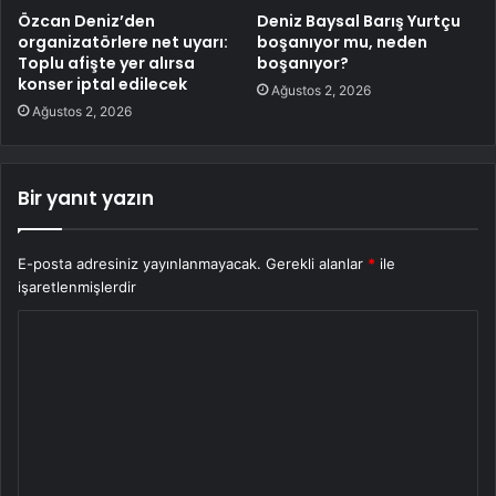
Özcan Deniz’den
Deniz Baysal Barış Yurtçu
organizatörlere net uyarı:
boşanıyor mu, neden
Toplu afişte yer alırsa
boşanıyor?
konser iptal edilecek
Ağustos 2, 2026
Ağustos 2, 2026
Bir yanıt yazın
E-posta adresiniz yayınlanmayacak.
Gerekli alanlar
*
ile
işaretlenmişlerdir
Y
o
r
u
m
*