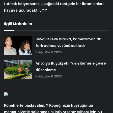
tutmak istiyorsanız, aşağıdaki rastgele bir ikram onları
havaya uçuracaktır. ? ?
İlgili Makaleler
Sevgilisi eve bıraktı, kameramanları
fark edince yüzünü sakladı
Ağustos 6, 2026
Antalya Büyükşehir’den Kemer’e çevre
düzenleme
Ağustos 6, 2026
Köpeklerle başlayalım. ? Köpeğinizin kuyruğunun
memnuniyetle sallanmasını istiyorsanız yılbaşı için bu