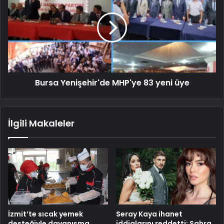
Bursa Yenişehir'de MHP'ye 83 yeni üye
İlgili Makaleler
İzmit’te sıcak yemek
Seray Kaya ihanet
desteğiyle dayanışma
iddialarını reddetti: Sahra