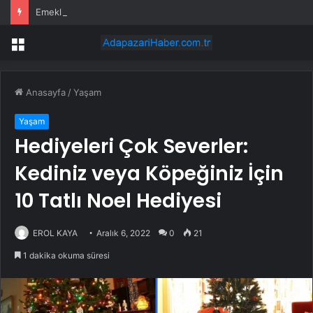
Emekliler İzmir’de haklarını haykırdı
Menü
Anasayfa
/
Yaşam
Yaşam
Hediyeleri Çok Severler:
Kediniz veya Köpeğiniz İçin
10 Tatlı Noel Hediyesi
EROL KAYA
Aralık 6, 2022
0
21
1 dakika okuma süresi