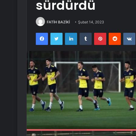
sürdürdü
FATİH BAZİKİ
Şubat 14, 2023
Facebook
Twitter
LinkedIn
Tumblr
Pinterest
Reddit