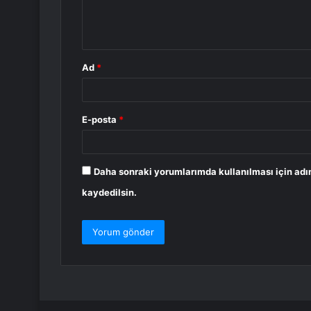
m
*
Ad
*
E-posta
*
Daha sonraki yorumlarımda kullanılması için adı
kaydedilsin.