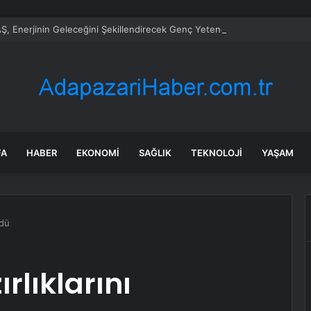
, Enerjinin Geleceğini Şekillendirecek Genç Yetenekleri Arıyor
FA
HABER
EKONOMI
SAĞLIK
TEKNOLOJI
YAŞAM
rdü
rlıklarını