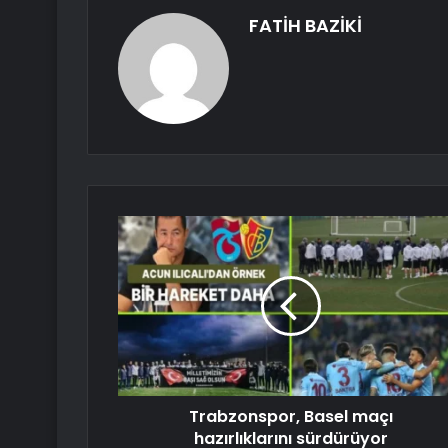
FATİH BAZİKİ
Trabzonspor, Basel maçı
hazırlıklarını sürdürüyor