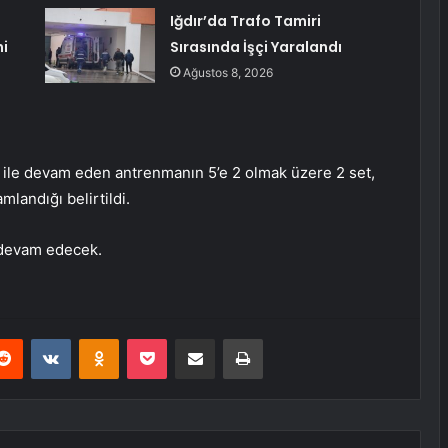
Iğdır’da Trafo Tamiri
ni
Sırasında İşçi Yaralandı
Ağustos 8, 2026
 ile devam eden antrenmanın 5’e 2 olmak üzere 2 set,
mlandığı belirtildi.
 devam edecek.
erest
Reddit
VKontakte
Odnoklassniki
Pocket
E-Posta ile paylaş
Yazdır