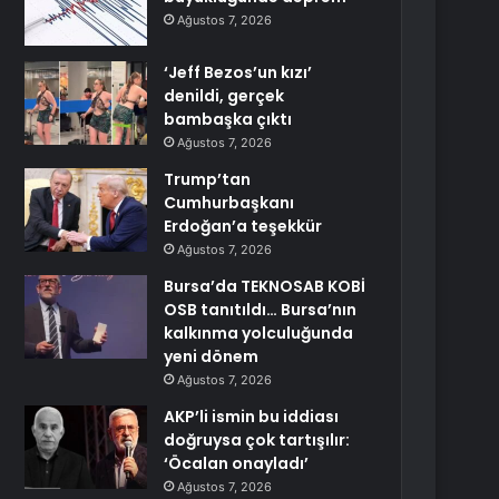
Ağustos 7, 2026
‘Jeff Bezos’un kızı’
denildi, gerçek
bambaşka çıktı
Ağustos 7, 2026
Trump’tan
Cumhurbaşkanı
Erdoğan’a teşekkür
Ağustos 7, 2026
Bursa’da TEKNOSAB KOBİ
OSB tanıtıldı… Bursa’nın
kalkınma yolculuğunda
yeni dönem
Ağustos 7, 2026
AKP’li ismin bu iddiası
doğruysa çok tartışılır:
‘Öcalan onayladı’
Ağustos 7, 2026