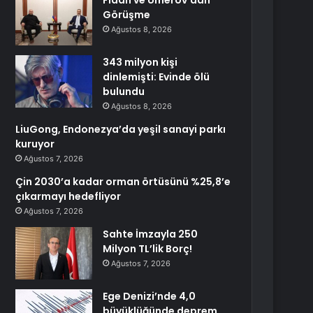
Fidan ve Umerov’dan
Görüşme
Ağustos 8, 2026
343 milyon kişi
dinlemişti: Evinde ölü
bulundu
Ağustos 8, 2026
LiuGong, Endonezya’da yeşil sanayi parkı
kuruyor
Ağustos 7, 2026
Çin 2030’a kadar orman örtüsünü %25,8’e
çıkarmayı hedefliyor
Ağustos 7, 2026
Sahte İmzayla 250
Milyon TL’lik Borç!
Ağustos 7, 2026
Ege Denizi’nde 4,0
büyüklüğünde deprem