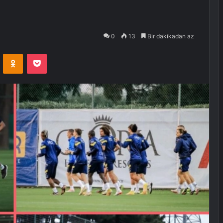
0
13
Bir dakikadan az
VKontakte
Odnoklassniki
Pocket