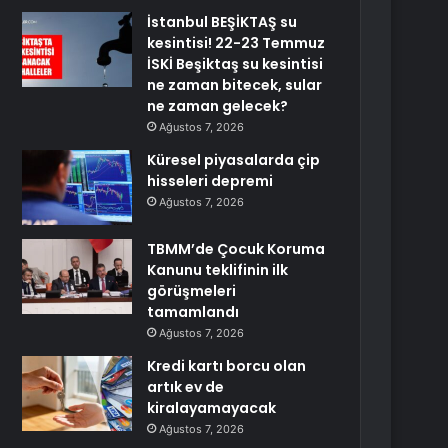
İstanbul BEŞİKTAŞ su
kesintisi! 22-23 Temmuz
İSKİ Beşiktaş su kesintisi
ne zaman bitecek, sular
ne zaman gelecek?
Ağustos 7, 2026
Küresel piyasalarda çip
hisseleri depremi
Ağustos 7, 2026
TBMM’de Çocuk Koruma
Kanunu teklifinin ilk
görüşmeleri
tamamlandı
Ağustos 7, 2026
Kredi kartı borcu olan
artık ev de
kiralayamayacak
Ağustos 7, 2026