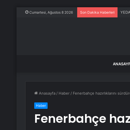
YEDAŞ
Cumartesi, Ağustos 8 2026
Son Dakika Haberleri
ANASAY
Anasayfa
/
Haber
/
Fenerbahçe hazırlıklarını sürdü
Haber
Fenerbahçe hazı