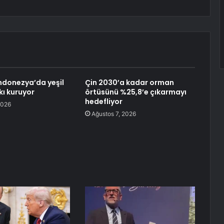
ndonezya’da yeşil
Çin 2030’a kadar orman
kı kuruyor
örtüsünü %25,8’e çıkarmayı
hedefliyor
2026
Ağustos 7, 2026