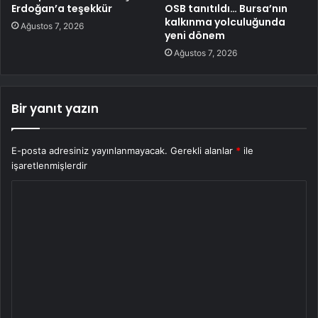
Erdoğan’a teşekkür
OSB tanıtıldı… Bursa’nın
kalkınma yolculuğunda
Ağustos 7, 2026
yeni dönem
Ağustos 7, 2026
Bir yanıt yazın
E-posta adresiniz yayınlanmayacak.
Gerekli alanlar
*
ile
işaretlenmişlerdir
Y
o
r
u
m
*