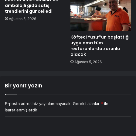
ambalajlı gıda satış
trendlerini güncelledi
Ağustos 5, 2026
Köfteci Yusuf’un başlattığı
uygulama tüm
restoranlarda zorunlu
olacak
Ağustos 5, 2026
Bir yanıt yazın
E-posta adresiniz yayınlanmayacak.
Gerekli alanlar
*
ile
işaretlenmişlerdir
Y
o