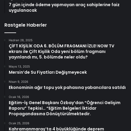
7 gün içinde ödeme yapmayan araç sahiplerine faiz
uygulanacak
Rastgele Haberler
Haziran 28, 2025
ÇİFT KİŞİLİK ODA 6. BÖLÜM FRAGMANI İZLE! NOW TV
ekranı ile Çift Kişilik Oda yeni bölüm fragmanı
yayınlandı mı, 5. bölümde neler oldu?
Mayıs 13, 2025
Mersin’de Su Fiyatları Değişmeyecek
Nisan 9, 2026
Ekonominin ağır topu yok pahasına yabancılara satıldı
Ocak 16, 2026
Eğitim-İş Genel Başkanı Özbay’dan “Öğrenci Gelişim
Raporu” Tepkisi… “Eğitim Belgeleri İktidar
Propagandasına Dönüştürülmektedir.
Ocak 25, 2026
Kahramanmaraş’ta 4 büyüklüğünde deprem