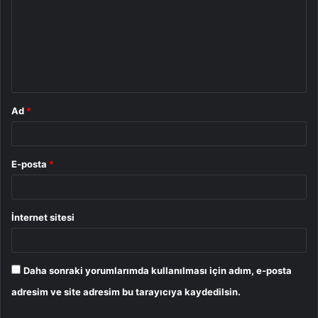
r
u
m
*
Ad
*
E-posta
*
İnternet sitesi
Daha sonraki yorumlarımda kullanılması için adım, e-posta
adresim ve site adresim bu tarayıcıya kaydedilsin.