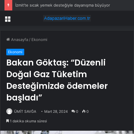
İzmit’te sıcak yemek desteğiyle dayanışma büyüyor
Menü
Anasayfa
/
Ekonomi
Ekonomi
Bakan Göktaş: “Düzenli
Doğal Gaz Tüketim
Desteğimizde ödemeler
başladı”
ÜMİT SAVĞA
Mart 28, 2024
0
0
1 dakika okuma süresi