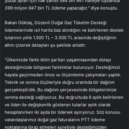
Şubat ayları için hak sahibi 584 bin 941 haneye toplamda
399 milyon 947 bin TL ödeme yapacağız.”
diye konuştu.
Bakan Göktaş, Düzenli Doğal Gaz Tüketim Desteği
ödemelerinde ısıl harita baz alındığını ve belirlenen destek
tutarının yıllık 1.500 TL – 3.500 TL arasında değiştiğinin
altını çizerek detayları şu şekilde anlattı:
“Ülkemizde farklı iklim şartları yaşanmasından dolayı
desteğimizde bölgesel farklılıklar bulunuyor. Desteğimizi
hayata geçirmeden önce ısı ölçümleme çalışmaları yaptık.
Teknik ve ısınma ölçüleriyle doğru orantıda bir dağılım
gerçekleştirdik. Bu dağılım çerçevesinde bölgelerimize
ısınma desteği sağlıyoruz. Bu doğrultuda 8 aylık belirlenen
ve ilden ile değişkenlik gösteren tutarlar aylık olarak
hesaplanırken iki ayda bir ödenek ayırıyoruz. Söz konusu
vatandaşlarımız doğal gaz faturalarını PTT ödeme
noktalarına ibraz etmeleri suretiyle desteğimizden