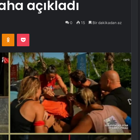
aha açıkladı
0
15
Bir dakikadan az
VKontakte
Odnoklassniki
Pocket