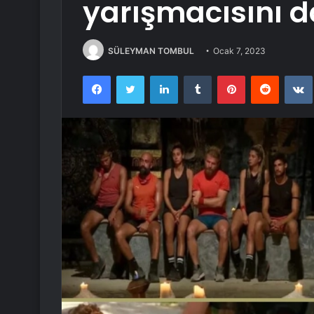
yarışmacısını d
SÜLEYMAN TOMBUL
Ocak 7, 2023
Facebook
Twitter
LinkedIn
Tumblr
Pinterest
Reddit