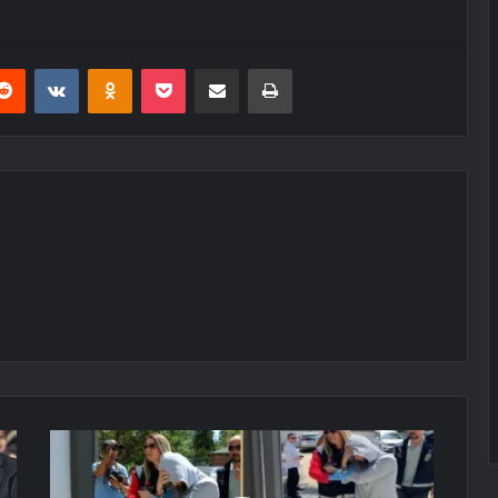
erest
Reddit
VKontakte
Odnoklassniki
Pocket
E-Posta ile paylaş
Yazdır