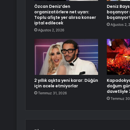
Özcan Deniz’den
Deniz Bays
organizatörlere net uyarı:
boşanıyor
Toplu afişte yer alırsa konser
boşanıyor
iptal edilecek
Ağustos 2, 
Ağustos 2, 2026
2 yıllık aşkta yeni karar: Düğün
Kapadokya
için acele etmiyorlar
doğum günü
davetliyle
Temmuz 31, 2026
Temmuz 30