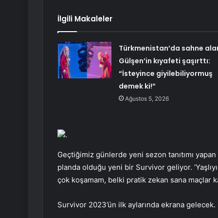
İlgili Makaleler
Türkmenistan’da sahne ala
Gülşen’in kıyafeti şaşırttı:
“İsteyince giyilebiliyormuş
demek ki!”
Ağustos 5, 2026
.
Geçtiğimiz günlerde yeni sezon tanıtımı yapan Il
planda olduğu yeni bir Survivor geliyor. ‘Yaşlı
çok koşamam, belki pratik zekan sana maçlar ka
Survivor 2023’ün ilk aylarında ekrana gelecek.