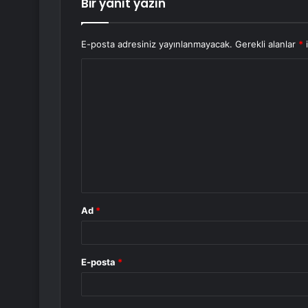
Bir yanıt yazın
E-posta adresiniz yayınlanmayacak.
Gerekli alanlar
*
i
Y
o
r
u
m
*
Ad
*
E-posta
*