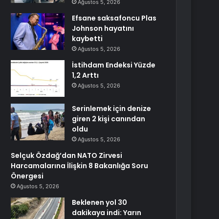
Ağustos 5, 2026
Efsane saksafoncu Plas
Johnson hayatını
kaybetti
Ağustos 5, 2026
İstihdam Endeksi Yüzde
1,2 Arttı
Ağustos 5, 2026
Serinlemek için denize
giren 2 kişi canından
oldu
Ağustos 5, 2026
Selçuk Özdağ’dan NATO Zirvesi
Harcamalarına İlişkin 8 Bakanlığa Soru
Önergesi
Ağustos 5, 2026
Beklenen yol 30
dakikaya indi: Yarın