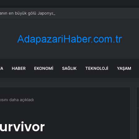
nın en büyük gölü Japonya büyüklüğünde ve iki kıta büyüklüğünde
FA
HABER
EKONOMI
SAĞLIK
TEKNOLOJI
YAŞAM
ısını daha açıkladı
Survivor