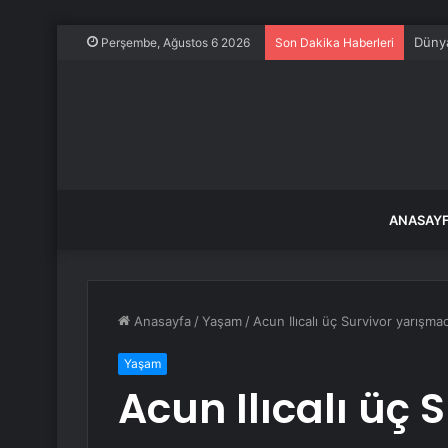
Dünya
Perşembe, Ağustos 6 2026
Son Dakika Haberleri
ANASAY
Anasayfa
/
Yaşam
/
Acun Ilıcalı üç Survivor yarışmac
Yaşam
Acun Ilıcalı üç 