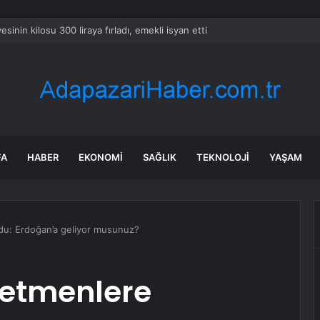
sinin kilosu 300 liraya fırladı, emekli isyan etti
FA
HABER
EKONOMI
SAĞLIK
TEKNOLOJI
YAŞAM
du: Erdoğan’a geliyor musunuz?
retmenlere