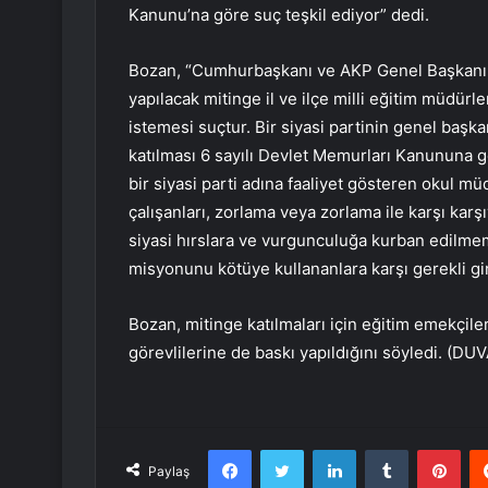
Kanunu’na göre suç teşkil ediyor” dedi.
Bozan, “Cumhurbaşkanı ve AKP Genel Başkanı R
yapılacak mitinge il ve ilçe milli eğitim müdür
istemesi suçtur. Bir siyasi partinin genel baş
katılması 6 sayılı Devlet Memurları Kanununa gö
bir siyasi parti adına faaliyet gösteren okul m
çalışanları, zorlama veya zorlama ile karşı karşı
siyasi hırslara ve vurgunculuğa kurban edilme
misyonunu kötüye kullananlara karşı gerekli gir
Bozan, mitinge katılmaları için eğitim emekçile
görevlilerine de baskı yapıldığını söyledi. (DU
Facebook
Twitter
LinkedIn
Tumblr
Pint
Paylaş