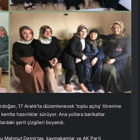
ğan, 17 Aralık’ta düzenlenecek ‘toplu açılış’ törenine
entte hazırlıklar sürüyor. Ana yollara barikatlar
rdaki şerit çizgileri boyandı.
umu Mahmut Demirtaş, kaymakamlar ve AK Parti