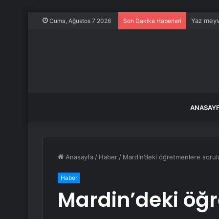
Yaz meyve
Cuma, Ağustos 7 2026
Son Dakika Haberleri
ANASAY
Anasayfa
/
Haber
/
Mardin’deki öğretmenlere sorul
Haber
Mardin’deki öğ