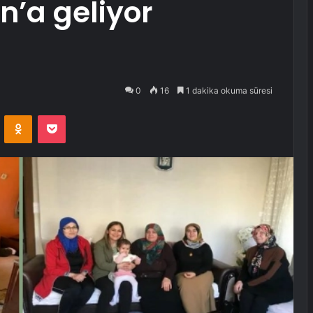
n’a geliyor
0
16
1 dakika okuma süresi
VKontakte
Odnoklassniki
Pocket