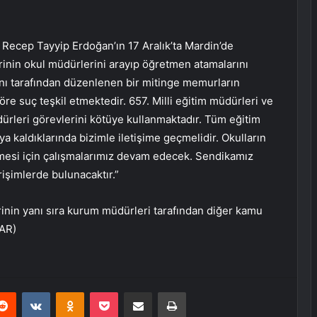
ecep Tayyip Erdoğan’ın 17 Aralık’ta Mardin’de
lerinin okul müdürlerini arayıp öğretmen atamalarını
kanı tarafından düzenlenen bir mitinge memurların
re suç teşkil etmektedir. 657. Milli eğitim müdürleri ve
üdürleri görevlerini kötüye kullanmaktadır. Tüm eğitim
ya kaldıklarında bizimle iletişime geçmelidir. Okulların
mesi için çalışmalarımız devam edecek. Sendikamız
işimlerde bulunacaktır.”
rinin yanı sıra kurum müdürleri tarafından diğer kamu
VAR)
erest
Reddit
VKontakte
Odnoklassniki
Pocket
E-Posta ile paylaş
Yazdır