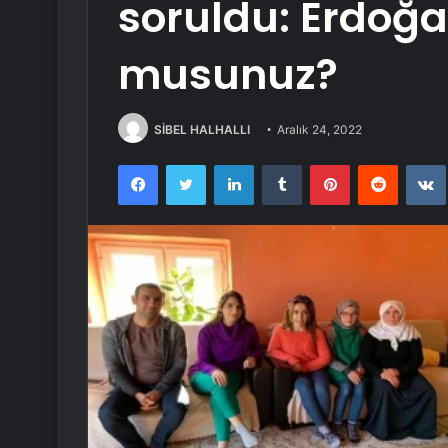
soruldu: Erdoğa
musunuz?
SİBEL HALHALLI
Aralık 24, 2022
Facebook
Twitter
LinkedIn
Tumblr
Pinterest
Reddit