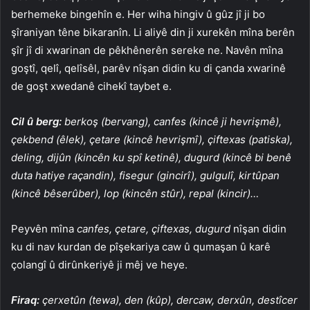
berhemeke bingehîn e. Her wiha hingiv û gûz jî ji bo
şîraniyan têne bikaranîn. Li aliyê din ji xurekên mîna berên
şîr jî di xwarinan de pêkhênerên sereke ne. Navên mîna
goştî, qelî, qelîsêl, parêv nîşan didin ku di çanda xwarinê
de goşt xwedanê cihekî taybet e.
Cil û berg:
berkoş (bervang), canfes (kincê ji hevrişmê),
çekbend (êlek), çetare (kincê hevrişmî), çiftexas (patiska),
deling, dijûn (kincên ku spî ketinê), dugurd (kincê bi benê
duta hatiye raçandin), fisegur (gincirî), gulgulî, kirtûpan
(kincê bêserûber), lop (kincên stûr), repal (kincir)…
Peyvên mîna
canfes, çetare, çiftexas, dugurd
nîşan didin
ku di nav kurdan de pîşekariya caw û qumaşan û karê
çolangî û dirûnkeriyê ji mêj ve heye.
Firaq:
çerxetûn (tewa), den (kûp), dercaw, derxûn, destîcer