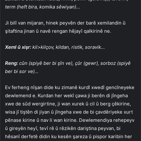
term (heft bira, komika sêwiyan)…
Ji bilî van mijaran, hinek peyvên der barê xemilandin û
şitaftina jinan û navê rengan hêjayî qalkirinê ne.
Xeml û xişr:
kil>kilçov, kildan, ristik, soravik…
Reng:
cûn (spiyê ber bi şîn ve), çûr (gewr), sorboz (spiyê
ber bi sor ve)…
Ev ferheng nîşan dide ku zimanê kurdî xwedî gencîneyeke
dewlemend e. Kurdan her wekî çawa ji berên di jîngeha
xwe de sûd wergirtine, ji wan xurek û cil û berg çêkirine,
wisa jî tiştên di jiyan û jîngeha xwe de bi çavdêriyeke xurt
pênase kirine û nav li wan kirine. Dewlemendiya rehepeyv
û gireyên heyî, tevî rê û rêzikên dariştina peyvan, bi
hêsanî derfetê didin ku kesên şareza û pispor karibin her