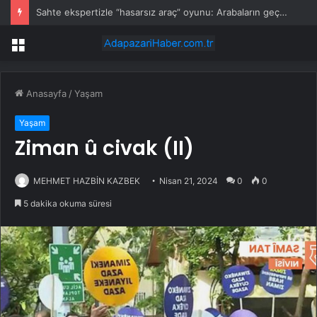
Sahte ekspertizle “hasarsız araç” oyunu: Arabaların geçmişini silip satışa çıkardılar
Menü
Anasayfa
/
Yaşam
Yaşam
Ziman û civak (II)
MEHMET HAZBİN KAZBEK
Nisan 21, 2024
0
0
5 dakika okuma süresi