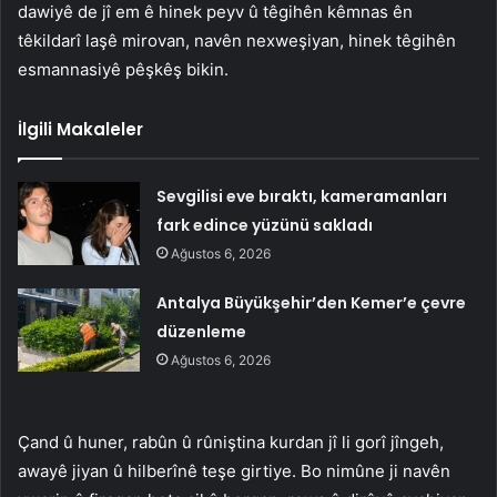
dawiyê de jî em ê hinek peyv û têgihên kêmnas ên
têkildarî laşê mirovan, navên nexweşiyan, hinek têgihên
esmannasiyê pêşkêş bikin.
İlgili Makaleler
Sevgilisi eve bıraktı, kameramanları
fark edince yüzünü sakladı
Ağustos 6, 2026
Antalya Büyükşehir’den Kemer’e çevre
düzenleme
Ağustos 6, 2026
Çand û huner, rabûn û rûniştina kurdan jî li gorî jîngeh,
awayê jiyan û hilberînê teşe girtiye. Bo nimûne ji navên