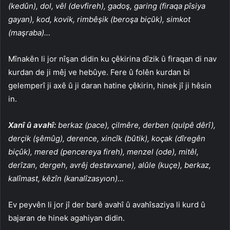
(kedûn), dol, vêl (devfireh), gadoş, garing (firaqa pîsiya
gayan), kod, kovik, rimbêşik (beroşa biçûk), simkot
(maşraba)…
Mînakên li jor nîşan didin ku çêkirina dîzik û firaqan di nav
kurdan de ji mêj ve hebûye. Fere û folên kurdan bi
gelemperî ji axê û ji daran hatine çêkirin, hinek jî ji hêsin
in.
Xanî û avahî:
berkaz (pace), çilmêre, derben (qulpê dêrî),
derçik (şêmûg), derence, xincîk (bûtik), koçak (dîregên
biçûk), mered (pencereya fireh), menzel (ode), mitêl,
derîzan, dergeh, avrêj destavxane), alûle (kuçe), berkaz,
kalîmast, kêzîn (kanalîzasyıon)…
Ev peyvên li jor jî der barê avahî û avahîsaziya li kurd û
bajaran de hinek agahiyan didin.