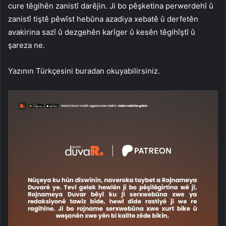
cure têgihên zanistî darêjin. Ji bo pêşketina perwerdehî û
zanistî tiştê pêwîst hebûna azadiya xebatê û derfetên
avakirina sazî û dezgehên karîger û kesên têgihîştî û
şareza ne.
Yazının Türkçesini buradan okuyabilirsiniz.