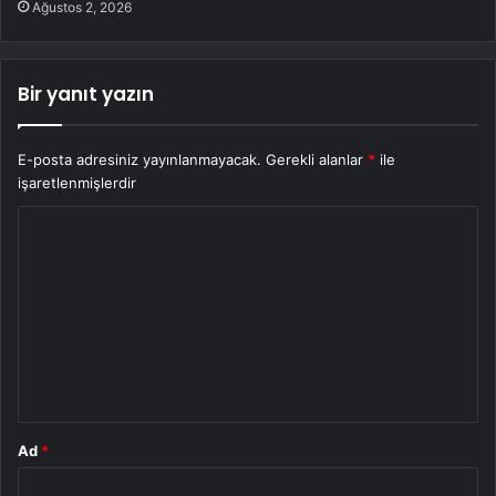
Ağustos 2, 2026
Bir yanıt yazın
E-posta adresiniz yayınlanmayacak.
Gerekli alanlar
*
ile
işaretlenmişlerdir
Y
o
r
u
m
*
Ad
*