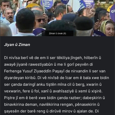
Jiyan û Ziman
Di nivîsa berî vê de em li ser têkiliya jîngeh, hilberîn û
awayê jiyanê rawestiyabûn û me li gorî peyvên di
Ferhenga Yusuf Ziyaeddîn Paşayî de nirxandin li ser van
diyardeyan kiribû. Di vê nivîsê de îcar em ê bala xwe bidin
ser çanda daringî anku tiştên mîna cil û berg, xwarin û
vexwarin, fere û fol, xanî û avahîsaziyê û xeml û xişirê.
Piştre jî em ê berê xwe bidin çanda razber; dabeşkirin û
binavkirina deman, navlêkirina rengan, pênasekirin û
şayesên der barê reng û dirûvê mirov û ajalan de. Di