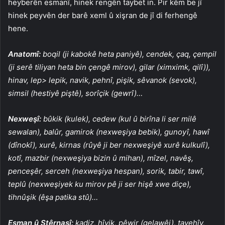
heyberên esmanî, hinek rengên taybet in. Pir kêm be jî
hinek peyvên der barê xeml û xişran de jî di ferhengê
hene.
Anatomî:
boqil (ji kabokê heta paniyê), cendek, çaq, çempil
(ji serê tiliyan heta bin çengê mirov), gilar (ximximk, qilî)),
hinav, lep> lepik, navik, pehnî, pişik, sêvanok (sevok),
simsil (hestiyê piştê), sorîçik (gewrî)…
Nexweşî:
bûkik (kulek), cedew (kul û birîna li ser milê
sewalan), balûr, gamirok (nexweşiya bebik), gunoyî, hawî
(dînokî), xurê, kirnas (rûyê ji ber nexweşiyê xurê kulkulî),
kotî, mazbir (nexweşiya bizin û mihan), mîzel, navêş,
penceşêr, serceh (nexweşiya hespan), sorik, tabir, tawî,
teplû (nexweşiyek ku mirov pê ji ser hişê xwe diçe),
tihnûşik (êşa patika stû)…
Esman û Stêrnasî:
kadiz, hîvik, pêwir (gelawêj), tavehîv,