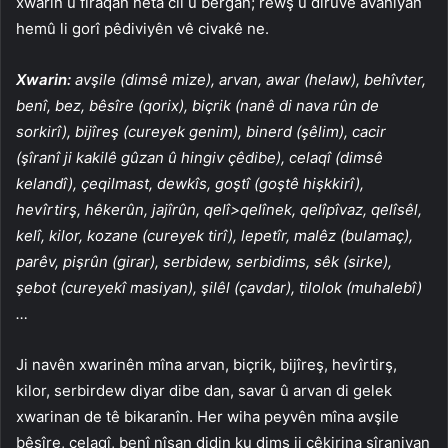
xwarin û firaqan heta cil û bergan; rewş û dirûvê avahiyan
hemû li gorî pêdiviyên vê civakê ne.
Xwarin:
avşile (dimsê mize), arvan, awar (helaw), behîvter,
benî, bez, bêsîre (qorix), biçrik (nanê di nava rûn de
sorkirî), bijîreş (cureyek genim), binerd (şêlim), cacir
(şîranî ji kakilê gûzan û hingiv çêdibe), celaqî (dimsê
kelandî), çeqilmast, dewkîs, goştî (goştê hişkkirî),
hevîrtirş, hêkerûn, jajîrûn, qelî>qelînek, qelîpîvaz, qelîsêl,
kelî, kilor, kozane (cureyek tirî), lepetîr, malêz (bulamaç),
parêv, pişrûn (girar), serbidew, serbidims, sêk (sirke),
şebot (cureyekî masiyan), şilêl (çavdar), tilolok (muhalebî)
…
Ji navên xwarinên mîna arvan, biçrik, bijîreş, hevîrtirş,
kilor, serbirdew diyar dibe dan, savar û arvan di gelek
xwarinan de tê bikaranîn. Her wiha peyvên mîna avşile
bêsîre, celaqî, benî nîşan didin ku dims ji çêkirina şîraniyan