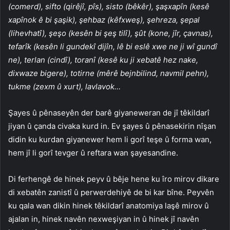
(comerd), sifto (qirêjî, pîs), sisto (bêkêr), şaşxapîn (kesê
xapînok ê bi şaşik), şehbaz (kêfxweş), şehreza, şepal
(lihevhatî), şeşo (kesên bi şeş tilî), şût (kone, jîr, çavnas),
tefarîk (kesên li gundekî dijîn, lê bi eslê xwe ne ji wî gundî
ne), terlan (cindî), toranî (kesê ku ji xebatê hez nake,
dixwaze bigere), totirne (mêrê bejnbilind, navmil pehn),
tukme (zexm û xurt), lavlavok…
Şayes û pênaseyên der barê giyaneweran de jî têkildarî
jiyan û çanda civaka kurd in. Ev şayes û pênasekirin nîşan
didin ku kurdan giyanewer hem li gorî teşe û forma wan,
hem jî li gorî tevger û reftara wan şayesandine.
Di ferhengê de hinek peyv û bêje hene ku îro mirov dikare
di xebatên zanistî û perwerdehiyê de bi kar bîne. Peyvên
ku qala wan dikin hinek têkildarî anatomiya laşê mirov û
ajalan in, hinek navên nexweşiyan in û hinek jî navên