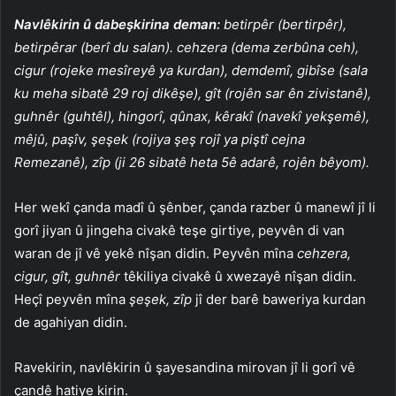
Navlêkirin û dabeşkirina deman:
betirpêr (bertirpêr),
betirpêrar (berî du salan). cehzera (dema zerbûna ceh),
cigur (rojeke mesîreyê ya kurdan), demdemî, gibîse (sala
ku meha sibatê 29 roj dikêşe), gît (rojên sar ên zivistanê),
guhnêr (guhtêl), hingorî, qûnax, kêrakî (navekî yekşemê),
mêjû, paşîv, şeşek (rojiya şeş rojî ya piştî cejna
Remezanê), zîp (ji 26 sibatê heta 5ê adarê, rojên bêyom).
Her wekî çanda madî û şênber, çanda razber û manewî jî li
gorî jiyan û jingeha civakê teşe girtiye, peyvên di van
waran de jî vê yekê nîşan didin. Peyvên mîna
cehzera,
cigur, gît, guhnêr
têkiliya civakê û xwezayê nîşan didin.
Heçî peyvên mîna
şeşek, zîp
jî der barê baweriya kurdan
de agahiyan didin.
Ravekirin, navlêkirin û şayesandina mirovan jî li gorî vê
çandê hatiye kirin.