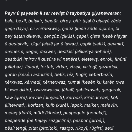
Peyv û şayesên li ser rewişt û taybetiya giyaneweran:
bale, bexîl, belakir, bextûr, bireş, bitir (ajal û giyayê zêde
geşe daye), cir>cirnexweş, çelûz (kesê zêde dipirse, bi
pey tiştan dikeve), çençûz (çikûs), çepel, çiste (kesê hişyar
û destsivik), çîqal (ajalê jar û lawaz), çopîk (safik), devmirî,
devnerm, degel, dexwer, destkîsî (alîkariya nehênî),
destbûrî (mirov li qusûra wî nanêre), eletewş, enrok, finûnî
(hîlebaz), fistoqî, fortek, virker, vizek, virtoqî, gazindok,
goran (kesên astnizim), hetîk, hîz, hogir, xeberbezîn,
xêrxwaz, xêrnedî, xêrnexwaz, xumal (kesên ku karên xwe
bi xwe dikin), xwazxwazok, jêhatî, qabilcewab, qarqarok,
kaw (qure), kevne (dinyadîtî), kerbokî, kirêt, kovan, kok
(lihevhatî), korîzan, kulb (xurê), lepok, malker, malevîn,
melaq (durû), mûdî (kîndar), pespeqele (henekçî),
pespende (ne hêjayî rêzgirtinê), pespor (pirbêj),
pêsîrtengî, pitat (pitpitok), rastgo, rikoyî, rûgirtî, sexî