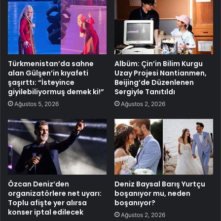
Türkmenistan’da sahne
Albüm: Çin’in Bilim Kurgu
alan Gülşen’in kıyafeti
Uzay Projesi Nantianmen,
şaşırttı: “İsteyince
Beijing’de Düzenlenen
giyilebiliyormuş demek ki!”
Sergiyle Tanıtıldı
Ağustos 5, 2026
Ağustos 2, 2026
Özcan Deniz’den
Deniz Baysal Barış Yurtçu
organizatörlere net uyarı:
boşanıyor mu, neden
Toplu afişte yer alırsa
boşanıyor?
konser iptal edilecek
Ağustos 2, 2026