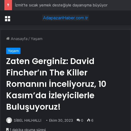
İzmit’te sıcak yemek desteğiyle dayanışma büyüyor
Menü
Anasayfa
/
Yaşam
Yaşam
Zaten Gerginiz: David
Fincher’ın The Killer
Romanını İnceliyoruz, 10
Kasım’da İzleyicilerle
Buluşuyoruz!
SİBEL HALHALLI
Ekim 30, 2023
0
6
1 dakika okuma süresi