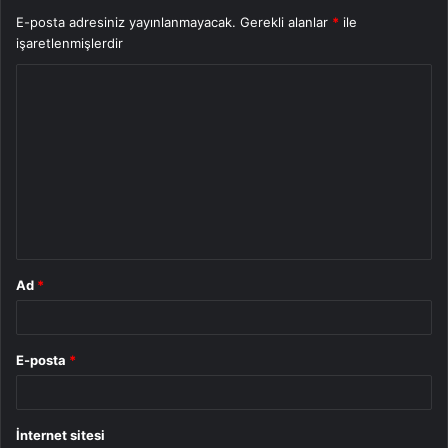
E-posta adresiniz yayınlanmayacak.
Gerekli alanlar
*
ile
işaretlenmişlerdir
Y
o
r
u
m
*
Ad
*
E-posta
*
İnternet sitesi