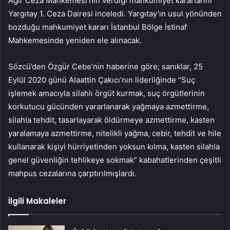
Ağır Ceza Mahkemesi’nin verdiği mahkumiyet kararlarını
Yargıtay 1. Ceza Dairesi inceledi. Yargıtay’ın usul yönünden
bozduğu mahkumiyet kararı İstanbul Bölge İstinaf
Mahkemesinde yeniden ele alınacak.
Sözcü’den Özgür Cebe’nin haberine göre; sanıklar, 25
Eylül 2020 günü Alaattin Çakıcı’nın liderliğinde “Suç
işlemek amacıyla silahlı örgüt kurmak, suç örgütlerinin
korkutucu gücünden yararlanarak yağmaya azmettirme,
silahla tehdit, tasarlayarak öldürmeye azmettirme, kasten
yaralamaya azmettirme, nitelikli yağma, cebir, tehdit ve hile
kullanarak kişiyi hürriyetinden yoksun kılma, kasten silahla
genel güvenliğin tehlikeye sokmak” kabahatlerinden çeşitli
mahpus cezalarına çarptırılmışlardı.
İlgili Makaleler