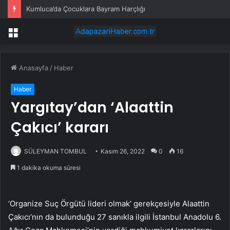
Kumluca’da Çocuklara Bayram Harçlığı
Menü
Anasayfa
/
Haber
Haber
Yargıtay’dan ‘Alaattin
Çakıcı’ kararı
SÜLEYMAN TOMBUL
Kasım 26, 2022
0
16
1 dakika okuma süresi
‘Organize Suç Örgütü lideri olmak’ gerekçesiyle Alaattin
Çakıcı’nın da bulunduğu 27 sanıkla ilgili İstanbul Anadolu 6.