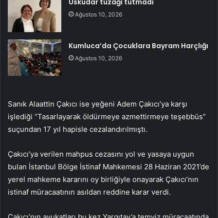
Üsküdar tuzağı tutmadı
Ağustos 10, 2026
Kumluca’da Çocuklara Bayram Harçlığı
Ağustos 10, 2026
Sanık Alaattin Çakıcı ise yeğeni Adem Çakıcı’ya karşı
işlediği “Tasarlayarak öldürmeye azmettirmeye teşebbüs”
suçundan 17 yıl hapisle cezalandırılmıştı.
Çakıcı’ya verilen mahpus cezasını yol ve yasaya uygun
bulan İstanbul Bölge İstinaf Mahkemesi 28 Haziran 2021’de
yerel mahkeme kararını oy birliğiyle onayarak Çakıcı’nın
istinaf müracaatının asıldan reddine karar verdi.
Çakıcı’nın avukatları bu kez Yargıtay’a temyiz müracaatında