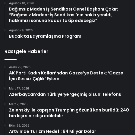
Ağustos 10, 2026
Bağımsız Maden İş Sendikası Genel Başkanı Çakır:
“Bağımsız Maden-İş Sendikası’nın hakkı yenildi,
hakkımızı sonuna kadar takip edeceğiz”
Ağustos 9, 2026
Bucak’ta Bayramlaşma Programı
Rastgele Haberler
Aralık 29, 2025
AK Parti Kadın Kolları’ndan Gazze’ye Destek: ‘Gazze
İçin Sessiz Çığlık’ Eylemi
Mart 17, 2026
Azerbaycan’dan Türkiye’ye ‘geçmiş olsun’ telefonu
Mart 7, 2025
Zelenskiy ile kapışan Trump’ın gözünü kan bürüdü: 240
bin kişi sınır dışı edilebilir
Ekim 25, 2025
Artvin’de Turizm Hedefi: 64 Milyar Dolar