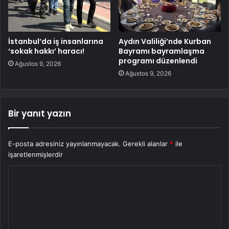
İstanbul’da iş insanlarına
Aydın Valiliği’nde Kurban
‘sokak hakkı’ haracı!
Bayramı bayramlaşma
programı düzenlendi
Ağustos 9, 2026
Ağustos 9, 2026
Bir yanıt yazın
E-posta adresiniz yayınlanmayacak.
Gerekli alanlar
*
ile
işaretlenmişlerdir
Y
o
r
u