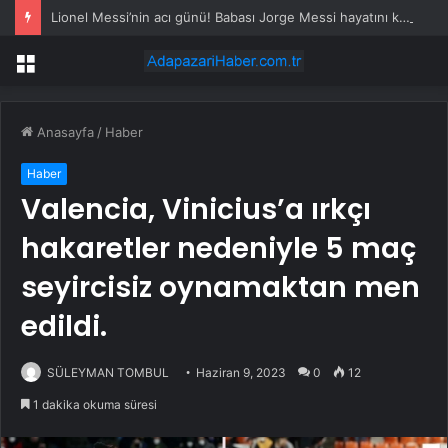
Lionel Messi’nin acı günü! Babası Jorge Messi hayatını kaybetti
Menü
Anasayfa
/
Haber
Haber
Valencia, Vinicius’a ırkçı
hakaretler nedeniyle 5 maç
seyircisiz oynamaktan men
edildi.
SÜLEYMAN TOMBUL
Haziran 9, 2023
0
12
1 dakika okuma süresi