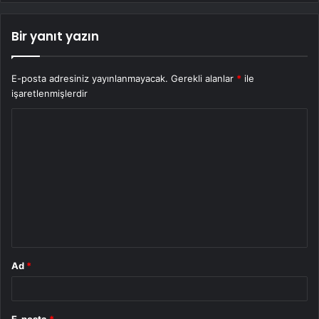
Bir yanıt yazın
E-posta adresiniz yayınlanmayacak.
Gerekli alanlar
*
ile
işaretlenmişlerdir
Y
o
r
u
m
*
Ad
*