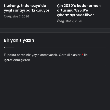
LiuGong, Endonezya’da
Çin 2030’a kadar orman
yeşil sanayi parkı kuruyor
örtüsünü %25,8’e
çıkarmayı hedefliyor
Ağustos 7, 2026
Ağustos 7, 2026
Bir yanıt yazın
E-posta adresiniz yayınlanmayacak.
Gerekli alanlar
*
ile
işaretlenmişlerdir
Y
o
r
u
m
*