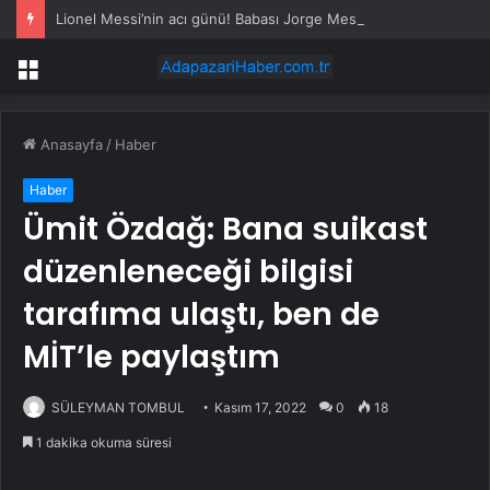
Lionel Messi’nin acı günü! Babası Jorge Messi hayatını kaybetti
Menü
Anasayfa
/
Haber
Haber
Ümit Özdağ: Bana suikast
düzenleneceği bilgisi
tarafıma ulaştı, ben de
MİT’le paylaştım
SÜLEYMAN TOMBUL
Kasım 17, 2022
0
18
1 dakika okuma süresi