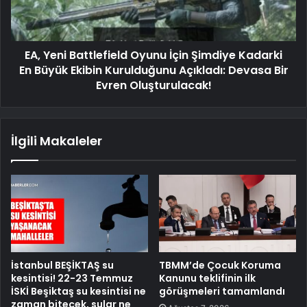
EA, Yeni Battlefield Oyunu İçin Şimdiye Kadarki
En Büyük Ekibin Kurulduğunu Açıkladı: Devasa Bir
Evren Oluşturulacak!
İlgili Makaleler
İstanbul BEŞİKTAŞ su
TBMM’de Çocuk Koruma
kesintisi! 22-23 Temmuz
Kanunu teklifinin ilk
İSKİ Beşiktaş su kesintisi ne
görüşmeleri tamamlandı
zaman bitecek, sular ne