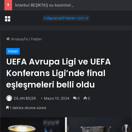
İstanbul BEŞİKTAŞ su kesintisi! 22-23 Temmuz İSKİ Beşiktaş su kesintisi ne zaman bitecek, sular ne zaman gelecek?
Menü
Anasayfa
/
Haber
Haber
UEFA Avrupa Ligi ve UEFA
Konferans Ligi’nde final
eşleşmeleri belli oldu
DİLAN BİÇER
Mayıs 10, 2024
0
0
1 dakika okuma süresi