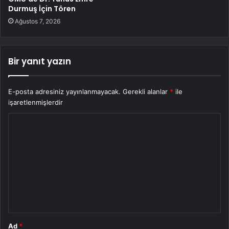
Durmuş İçin Tören
Ağustos 7, 2026
Bir yanıt yazın
E-posta adresiniz yayınlanmayacak.
Gerekli alanlar
*
ile
işaretlenmişlerdir
Y
o
r
u
m
*
Ad
*