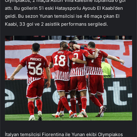
Olympiakos, 2 maçta Aston Villa kalesine toplamda 6 gol
attı. Bu gollerin 5’i eski Hataysporlu Ayoub El Kaabi’den
geldi. Bu sezon Yunan temsilcisi ise 46 maça çıkan El
Kaabi, 33 gol ve 2 asistlik performans sergiledi.
İtalyan temsilcisi Fiorentina ile Yunan ekibi Olympiakos