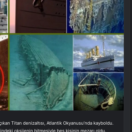
çıkan Titan denizaltısı, Atlantik Okyanusu’nda kayboldu.
indeki oksijenin bitmesiyle beş kişinin mezarı oldu.