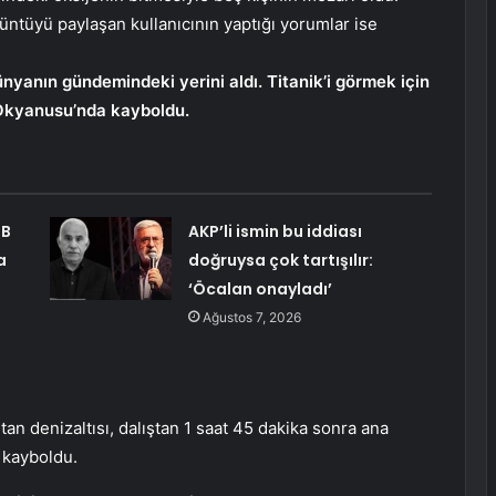
rüntüyü paylaşan kullanıcının yaptığı yorumlar ise
nyanın gündemindeki yerini aldı. Titanik’i görmek için
k Okyanusu’nda kayboldu.
SB
AKP’li ismin bu iddiası
a
doğruysa çok tartışılır:
‘Öcalan onayladı’
Ağustos 7, 2026
itan denizaltısı, dalıştan 1 saat 45 dakika sonra ana
 kayboldu.