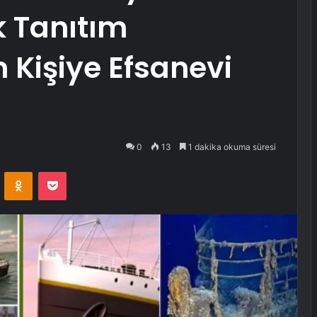
lk Tanıtım
Kişiye Efsanevi
0
13
1 dakika okuma süresi
VKontakte
Odnoklassniki
Pocket