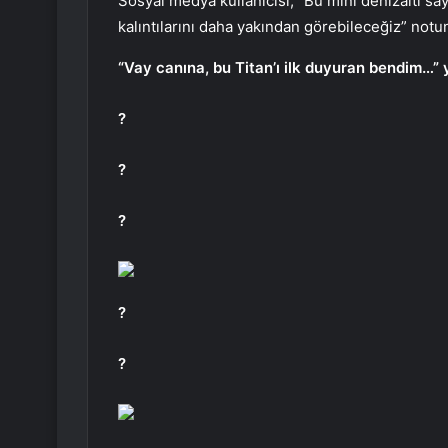
Sosyal medya kullanıcısı, “Bu mini denizaltı sa
kalıntılarını daha yakından görebileceğiz” notun
“Vay canına, bu Titan’ı ilk duyuran bendim…” 
?
?
?
?
?