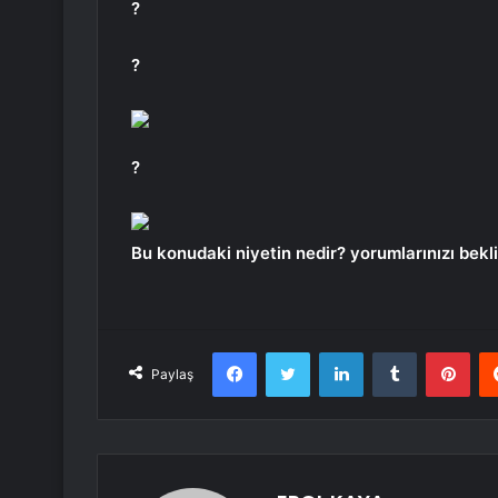
?
?
?
Bu konudaki niyetin nedir? yorumlarınızı bek
Facebook
Twitter
LinkedIn
Tumblr
Pint
Paylaş