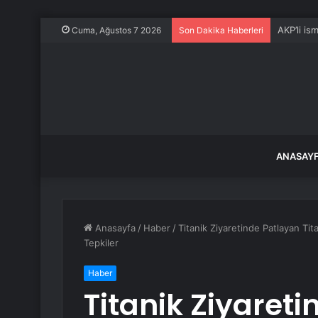
AKP’li is
Cuma, Ağustos 7 2026
Son Dakika Haberleri
ANASAY
Anasayfa
/
Haber
/
Titanik Ziyaretinde Patlayan Tit
Tepkiler
Haber
Titanik Ziyareti