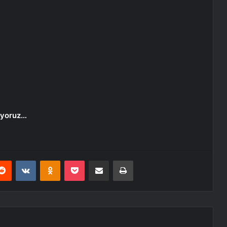
liyoruz…
erest
Reddit
VKontakte
Odnoklassniki
Pocket
E-Posta ile paylaş
Yazdır