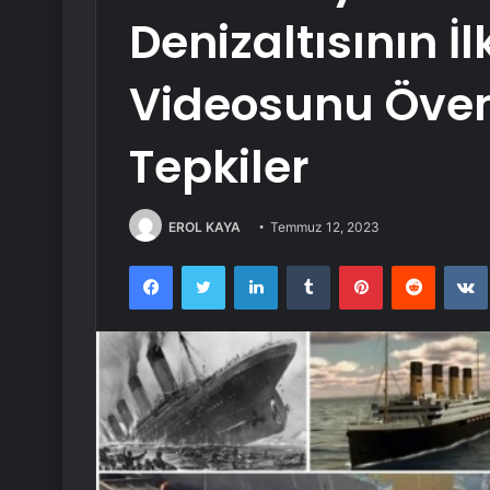
Denizaltısının İ
Videosunu Öven 
Tepkiler
EROL KAYA
Temmuz 12, 2023
Facebook
Twitter
LinkedIn
Tumblr
Pinterest
Reddit