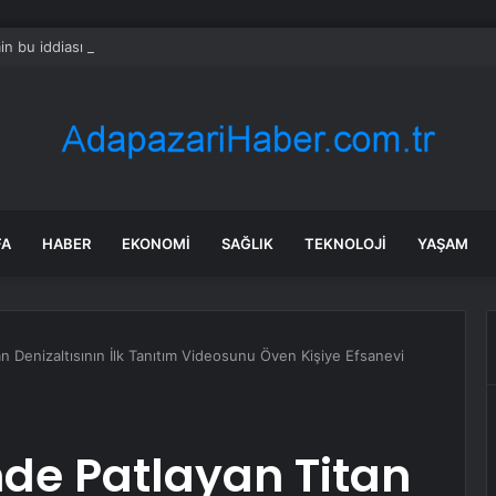
min bu iddiası doğruysa çok tartışılır: ‘Öcalan onayladı’
FA
HABER
EKONOMI
SAĞLIK
TEKNOLOJI
YAŞAM
an Denizaltısının İlk Tanıtım Videosunu Öven Kişiye Efsanevi
nde Patlayan Titan