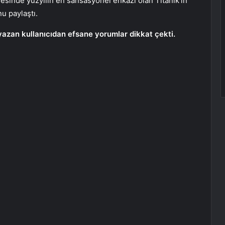
yesinde yüzyılın en sansasyonel enkazı olan Titanik’in
u paylaştı.
yazan kullanıcıdan efsane yorumlar dikkat çekti.