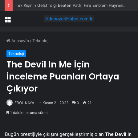
Tek Kişinin Gelştirdiği Beaten Path, Fire Emblem Hayranlarının İlgisini Çekebilir
Menü
Anasayfa
/
Teknoloji
Teknoloji
The Devil In Me İçin
İnceleme Puanları Ortaya
Çıkıyor
EROL KAYA
Kasım 21, 2022
0
21
1 dakika okuma süresi
Bugün prestijiyle çıkışını gerçekleştirmiş olan
The Devil In