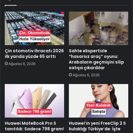
Çin otomotiv ihracatı 2026
Sahte ekspertizle
ilk yarıda yüzde 65 arttı
“hasarsız araç” oyunu:
Arabaların geçmişini silip
Ağustos 6, 2026
satışa çıkardılar
Ağustos 6, 2026
Huawei MateBook Pro S
Huawei’in yeni FreeClip 2 S
tanıtıldı: Sadece 798 gram!
kulaklığı Türkiye’de: İşte