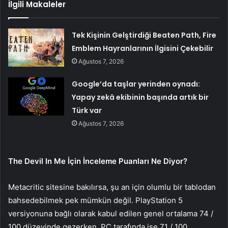
İlgili Makaleler
Tek Kişinin Gelştirdiği Beaten Path, Fire
Emblem Hayranlarının İlgisini Çekebilir
Ağustos 7, 2026
Google’da taşlar yerinden oynadı:
Yapay zekâ ekibinin başında artık bir
Türk var
Ağustos 7, 2026
The Devil In Me İçin İnceleme Puanları Ne Diyor?
Metacritic sitesine bakılırsa, şu an için olumlu bir tablodan
bahsedebilmek pek mümkün değil. PlayStation 5
versiyonuna bağlı olarak kabul edilen genel ortalama 74 /
100 düzeyinde gezerken, PC tarafında ise 71 / 100.