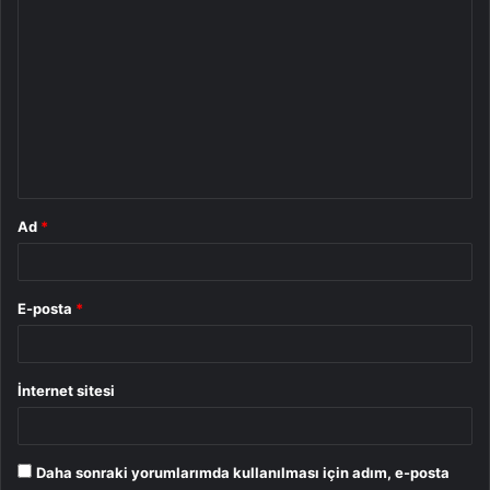
Y
o
r
u
m
*
Ad
*
E-posta
*
İnternet sitesi
Daha sonraki yorumlarımda kullanılması için adım, e-posta