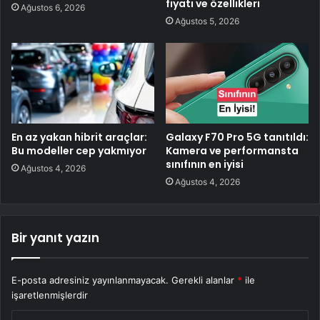
fiyatı ve özellikleri
Ağustos 6, 2026
Ağustos 5, 2026
En az yakan hibrit araçlar:
Galaxy F70 Pro 5G tanıtıldı:
Bu modeller cep yakmıyor
Kamera ve performansta
sınıfının en iyisi
Ağustos 4, 2026
Ağustos 4, 2026
Bir yanıt yazın
E-posta adresiniz yayınlanmayacak.
Gerekli alanlar
*
ile
işaretlenmişlerdir