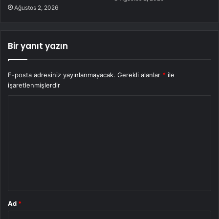
Ağustos 2, 2026
Bir yanıt yazın
E-posta adresiniz yayınlanmayacak.
Gerekli alanlar
*
ile
işaretlenmişlerdir
Y
o
r
u
m
*
Ad
*