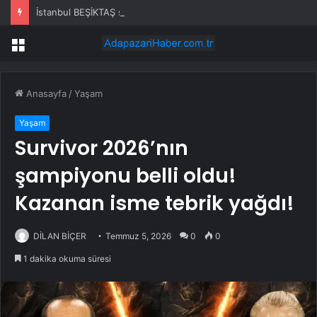
İstanbul BEŞİKTAŞ su kesintisi! 22-23 Temmuz İSKİ Beşiktaş su kesintisi ne zaman bitecek, sular ne zaman gelecek?
Menü
Anasayfa
/
Yaşam
Yaşam
Survivor 2026’nın
şampiyonu belli oldu!
Kazanan isme tebrik yağdı!
DİLAN BİÇER
Temmuz 5, 2026
0
0
1 dakika okuma süresi