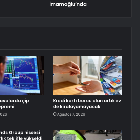
İmamoğlu’nda
yasalarda çip
Kredi kartı borcu olan artık ev
depremi
de kiralayamayacak
2026
Ağustos 7, 2026
ands Group hissesi
lık teklifle yükseldi