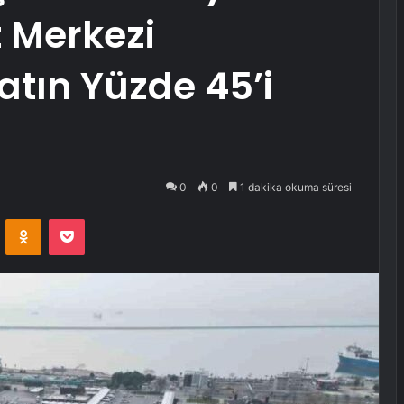
t Merkezi
atın Yüzde 45’i
0
0
1 dakika okuma süresi
VKontakte
Odnoklassniki
Pocket