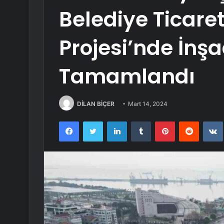
Belediye Ticare
Projesi’nde İnşa
Tamamlandı
DİLAN BİÇER
Mart 14, 2024
Facebook
Twitter
LinkedIn
Tumblr
Pinterest
Reddit