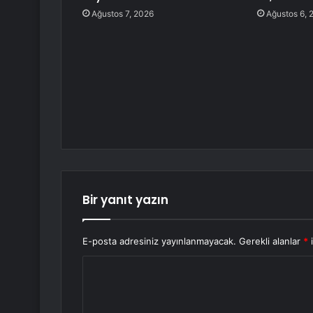
Ağustos 7, 2026
Ağustos 6, 
Bir yanıt yazın
E-posta adresiniz yayınlanmayacak.
Gerekli alanlar
*
i
Y
o
r