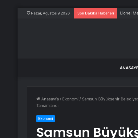
Lionel Me
Pazar, Ağustos 9 2026
Son Dakika Haberleri
ANASAY
Anasayfa
/
Ekonomi
/
Samsun Büyükşehir Belediyesi
Tamamlandı
Ekonomi
Samsun Büyükşe