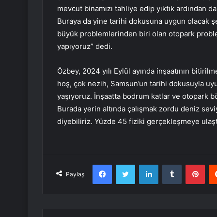
mevcut binamızı tahliye edip yıktık ardından da
Buraya da yine tarihi dokusuna uygun olacak şe
büyük problemlerinden biri olan otopark proble
yapıyoruz” dedi.
Özbey, 2024 yılı Eylül ayında inşaatının bitiril
hoş, çok nezih, Samsun’un tarihi dokusuyla uy
yaşıyoruz. İnşaatta bodrum katlar ve otopark bö
Burada yerin altında çalışmak zordu deniz sev
diyebiliriz. Yüzde 45 fiziki gerçekleşmeye ula
Facebook
Twitter
LinkedIn
Tumblr
Pint
Paylaş