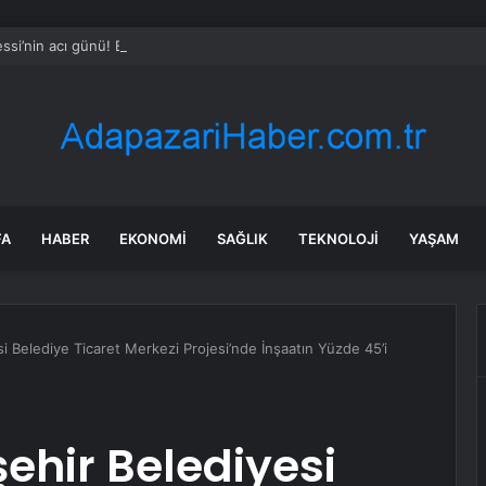
ssi’nin acı günü! Babası Jorge Messi hayatını kaybetti
FA
HABER
EKONOMI
SAĞLIK
TEKNOLOJI
YAŞAM
 Belediye Ticaret Merkezi Projesi’nde İnşaatın Yüzde 45’i
hir Belediyesi