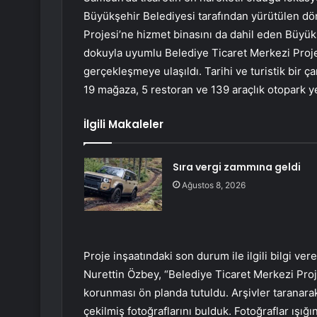
Büyükşehir Belediyesi tarafından yürütülen d
Projesi’ne hizmet binasını da dahil eden Büyükş
dokuyla uyumlu Belediye Ticaret Merkezi Projesi
gerçekleşmeye ulaşıldı. Tarihi ve turistik bir ça
19 mağaza, 5 restoran ve 139 araçlık otopark ye
İlgili Makaleler
Sıra vergi zammına geldi
Ağustos 8, 2026
Proje inşaatındaki son durum ile ilgili bilgi ve
Nurettin Özbey, “Belediye Ticaret Merkezi Proj
korunması ön planda tutuldu. Arşivler taranarak
çekilmiş fotoğraflarını bulduk. Fotoğraflar ışığ