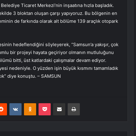
 Belediye Ticaret Merkezi’nin inşaatına hızla başladık.
kilde 3 bloktan oluşan çarşı yapıyoruz. Bu bölgenin en
minin de farkında olarak alt bölüme 139 araçlık otopark
mesinin hedeflendiğini söyleyerek, “Samsun’a yakışır, çok
umlu bir projeyi hayata geçiriyor olmanın mutluluğunu
lümü bitti, üst katlardaki çalışmalar devam ediyor.
iyesi nedeniyle. O yüzden işin büyük kısmını tamamladık
ştık” diye konuştu. – SAMSUN
erest
Reddit
VKontakte
Odnoklassniki
Pocket
E-Posta ile paylaş
Yazdır