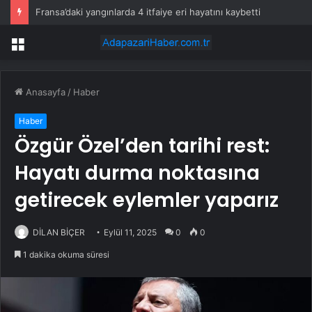
Fransa’daki yangınlarda 4 itfaiye eri hayatını kaybetti
Menü
Anasayfa
/
Haber
Haber
Özgür Özel’den tarihi rest:
Hayatı durma noktasına
getirecek eylemler yaparız
DİLAN BİÇER
Eylül 11, 2025
0
0
1 dakika okuma süresi