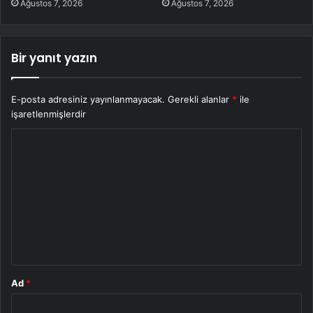
Ağustos 7, 2026
Ağustos 7, 2026
Bir yanıt yazın
E-posta adresiniz yayınlanmayacak.
Gerekli alanlar
*
ile
işaretlenmişlerdir
Y
o
r
u
m
*
Ad
*