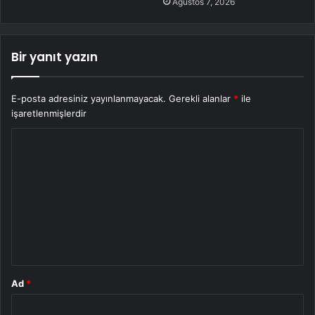
Ağustos 7, 2026
Bir yanıt yazın
E-posta adresiniz yayınlanmayacak.
Gerekli alanlar
*
ile
işaretlenmişlerdir
Y
o
r
u
m
*
Ad
*