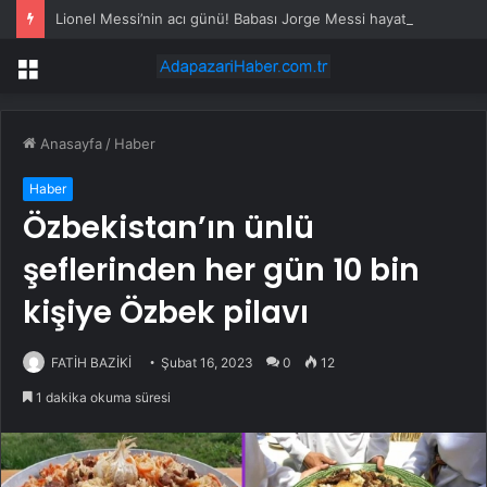
Lionel Messi’nin acı günü! Babası Jorge Messi hayatını kaybetti
Menü
Anasayfa
/
Haber
Haber
Özbekistan’ın ünlü
şeflerinden her gün 10 bin
kişiye Özbek pilavı
FATİH BAZİKİ
Şubat 16, 2023
0
12
1 dakika okuma süresi