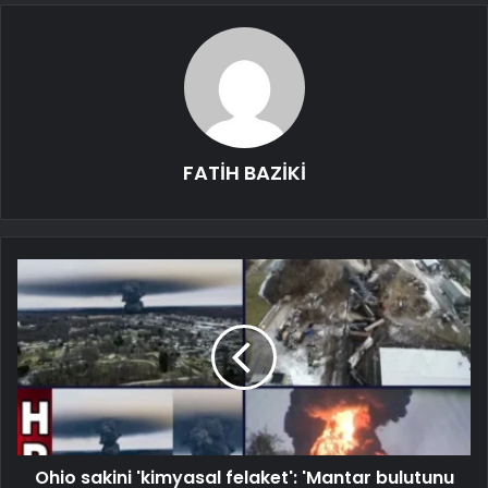
FATİH BAZİKİ
Ohio sakini 'kimyasal felaket': 'Mantar bulutunu