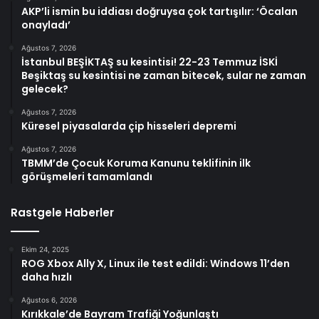
AKP’li ismin bu iddiası doğruysa çok tartışılır: ‘Öcalan
onayladı’
Ağustos 7, 2026
İstanbul BEŞİKTAŞ su kesintisi! 22-23 Temmuz İSKİ
Beşiktaş su kesintisi ne zaman bitecek, sular ne zaman
gelecek?
Ağustos 7, 2026
Küresel piyasalarda çip hisseleri depremi
Ağustos 7, 2026
TBMM’de Çocuk Koruma Kanunu teklifinin ilk
görüşmeleri tamamlandı
Rastgele Haberler
Ekim 24, 2025
ROG Xbox Ally X, Linux ile test edildi: Windows 11’den
daha hızlı
Ağustos 6, 2026
Kırıkkale’de Bayram Trafiği Yoğunlaştı