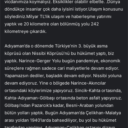
vicdanımıza koymalıyız. Eksiklikler olabilir elbette. .Dünya
döndükçe insanlar çok daha iyisini istiyor.Ulaşım konusunu
söylediniz.Milyar TL’lik ulaşım ve haberleşme yatırımı
yaptık ve 20 kilometre olan bölünmüş yolu 242
kilometreye çıkardık.
Adıyaman’da o dönemde Türkiye’nin 3. büyük asma
köprüsü olan Nissibi Köprüsü’nü bu hükümet yaptı, biz
yaptık. Narince-Gerger Yolu bugün pandemiye, ekonomik
süreçlere rağmen sadece cari maliyetlerle devam ediyor.
Yapamazsın dediler, başladık devam ediyor. Nissibi yoluna
devam ediyoruz. Yine o bölgede Narince-Akıncılar
ortasındaki köylerimize yapıyoruz. Sincik-Kahta ortasında,
Kahta-Adıyaman-Gölbaşı ortasında beton asfalt yapıyoruz.
Gölbaşı’ndan Pazarcık’a kadar, Besni-Araban yolundan
bütün yolları yaptık. Bugün Adıyaman’da Çelikhan-Malatya
arası yoldan 1940’larda bahsediliyor, bu yol bu hükümet
tarafından yapılmış. Adıyaman-Çelikhan ortasını dizayn