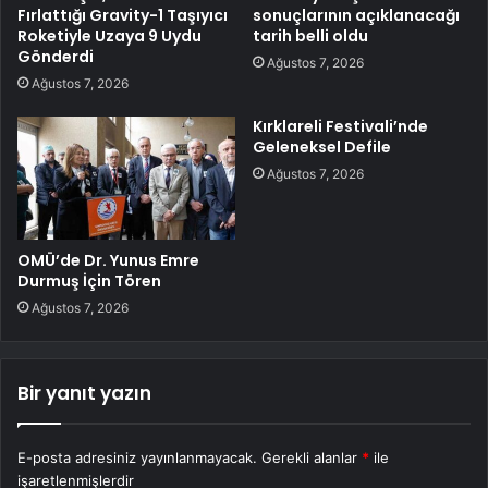
Fırlattığı Gravity-1 Taşıyıcı
sonuçlarının açıklanacağı
Roketiyle Uzaya 9 Uydu
tarih belli oldu
Gönderdi
Ağustos 7, 2026
Ağustos 7, 2026
Kırklareli Festivali’nde
Geleneksel Defile
Ağustos 7, 2026
OMÜ’de Dr. Yunus Emre
Durmuş İçin Tören
Ağustos 7, 2026
Bir yanıt yazın
E-posta adresiniz yayınlanmayacak.
Gerekli alanlar
*
ile
işaretlenmişlerdir