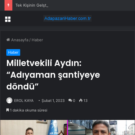
Tek Kişinin Gelştirdiği Beaten Path, Fire Emblem Hayranlarının İlgisini Çekebilir
Menü
Anasayfa
/
Haber
Haber
Milletvekili Aydın:
“Adıyaman şantiyeye
döndü”
EROL KAYA
Şubat 1, 2023
0
13
1 dakika okuma süresi