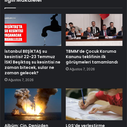
İstanbul BEŞİKTAŞ su
TBMM’de Çocuk Koruma
kesintisi! 22-23 Temmuz
Kanunu teklifinin ilk
İSKİ Beşiktaş su kesintisi ne
görüşmeleri tamamlandı
zaman bitecek, sular ne
Ağustos 7, 2026
zaman gelecek?
Ağustos 7, 2026
Albüm: Çin, Denizden
LGS’de yerleştirme