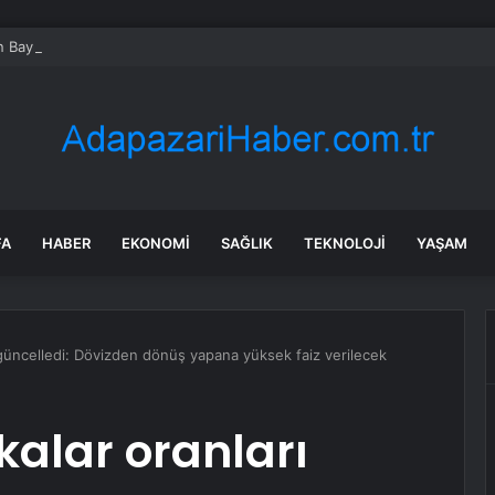
 Bayram Trafik Uyarısı
FA
HABER
EKONOMI
SAĞLIK
TEKNOLOJI
YAŞAM
güncelledi: Dövizden dönüş yapana yüksek faiz verilecek
alar oranları