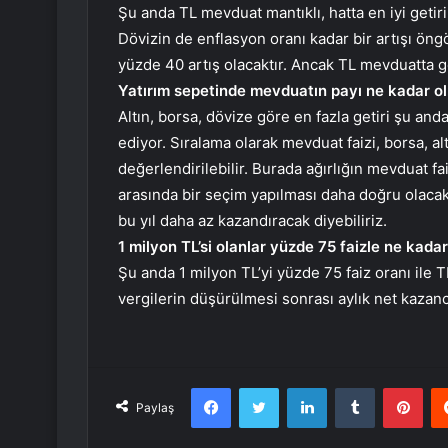
Şu anda TL mevduat mantıklı, hatta en iyi getiri 
Dövizin de enflasyon oranı kadar bir artışı öng
yüzde 40 artış olacaktır. Ancak TL mevduatta ge
Yatırım sepetinde mevduatın payı ne kadar ol
Altın, borsa, dövize göre en fazla getiri şu a
ediyor. Sıralama olarak mevduat faizi, borsa, al
değerlendirilebilir. Burada ağırlığın mevduat fai
arasında bir seçim yapılması daha doğru olacak
bu yıl daha az kazandıracak diyebiliriz.
1 milyon TL’si olanlar yüzde 75 faizle ne kada
Şu anda 1 milyon TL’yi yüzde 75 faiz oranı ile
vergilerin düşürülmesi sonrası aylık net kazan
Facebook
Twitter
LinkedIn
Tumblr
Pint
Paylaş