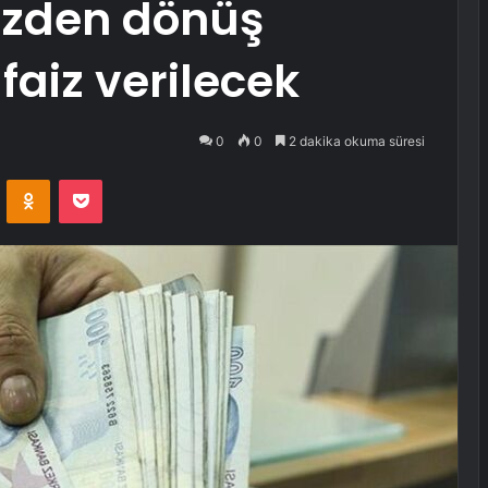
vizden dönüş
aiz verilecek
0
0
2 dakika okuma süresi
VKontakte
Odnoklassniki
Pocket