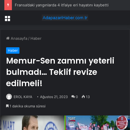
Fransa’daki yangınlarda 4 itfaiye eri hayatını kaybetti
Menü
Anasayfa
/
Haber
Haber
Memur-Sen zammı yeterli
bulmadı… Teklif revize
edilmeli!
EROL KAYA
Ağustos 21, 2023
0
13
1 dakika okuma süresi