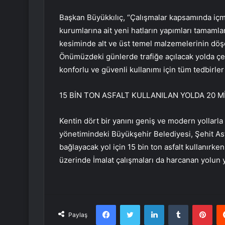
Başkan Büyükkılıç, “Çalışmalar kapsamında içme
kurumlarına ait yeni hatların yapımları tamamlan
kesiminde alt ve üst temel malzemelerinin döş
Önümüzdeki günlerde trafiğe açılacak yolda çe
konforlu ve güvenli kullanımı için tüm tedbirler 
15 BİN TON ASFALT KULLANILAN YOLDA 20 M
Kentin dört bir yanını geniş ve modern yollarl
yönetimindeki Büyükşehir Belediyesi, Şehit As
bağlayacak yol için 15 bin ton asfalt kullanırken,
üzerinde İmalat çalışmaları da harcanan yolun y
Facebook
Twitter
LinkedIn
Tumblr
Pint
Paylaş