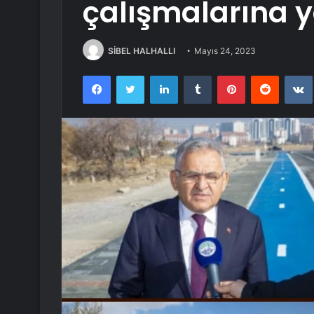
çalışmalarına y
SİBEL HALHALLI
Mayıs 24, 2023
Facebook
Twitter
LinkedIn
Tumblr
Pinterest
Reddit