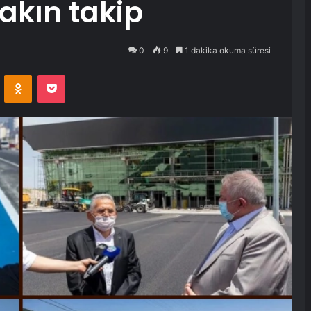
akın takip
0
9
1 dakika okuma süresi
VKontakte
Odnoklassniki
Pocket