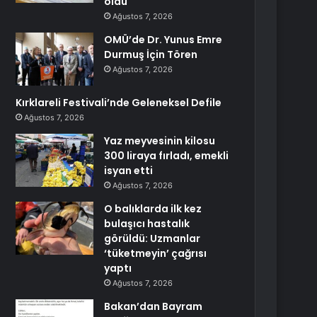
oldu
Ağustos 7, 2026
OMÜ’de Dr. Yunus Emre
Durmuş İçin Tören
Ağustos 7, 2026
Kırklareli Festivali’nde Geleneksel Defile
Ağustos 7, 2026
Yaz meyvesinin kilosu
300 liraya fırladı, emekli
isyan etti
Ağustos 7, 2026
O balıklarda ilk kez
bulaşıcı hastalık
görüldü: Uzmanlar
‘tüketmeyin’ çağrısı
yaptı
Ağustos 7, 2026
Bakan’dan Bayram