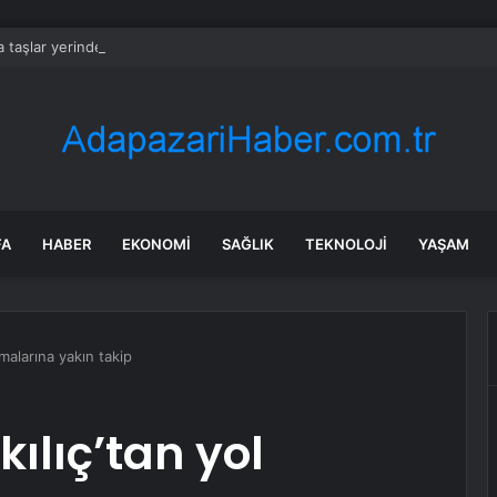
 taşlar yerinden oynadı: Yapay zekâ ekibinin başında artık bir Türk var
FA
HABER
EKONOMI
SAĞLIK
TEKNOLOJI
YAŞAM
malarına yakın takip
lıç’tan yol