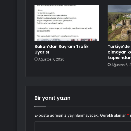
Bakan’dan Bayram Trafik
Türkiye’de 
Uyarısı
olmayan kö
kapısından 
Ağustos 7, 2026
Ağustos 6, 
Bir yanıt yazın
E-posta adresiniz yayınlanmayacak.
Gerekli alanlar
*
i
Y