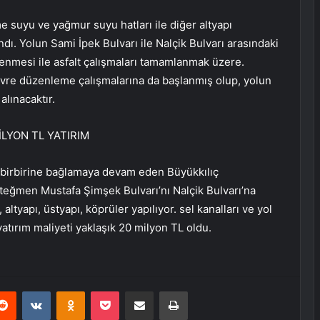
 suyu ve yağmur suyu hatları ile diğer altyapı
dı. Yolun Sami İpek Bulvarı ile Nalçik Bulvarı arasındaki
enmesi ile asfalt çalışmaları tamamlanmak üzere.
vre düzenleme çalışmalarına da başlanmış olup, yolun
alınacaktır.
İLYON TL YATIRIM
a birbirine bağlamaya devam eden Büyükkılıç
teğmen Mustafa Şimşek Bulvarı’nı Nalçik Bulvarı’na
 altyapı, üstyapı, köprüler yapılıyor. sel kanalları ve yol
atırım maliyeti yaklaşık 20 milyon TL oldu.
erest
Reddit
VKontakte
Odnoklassniki
Pocket
E-Posta ile paylaş
Yazdır