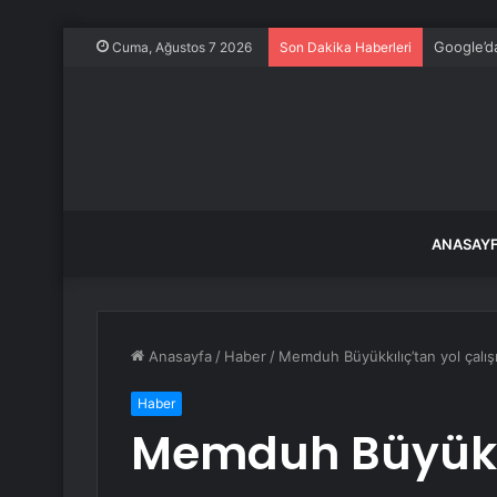
Google’da
Cuma, Ağustos 7 2026
Son Dakika Haberleri
ANASAY
Anasayfa
/
Haber
/
Memduh Büyükkılıç’tan yol çalış
Haber
Memduh Büyükkı