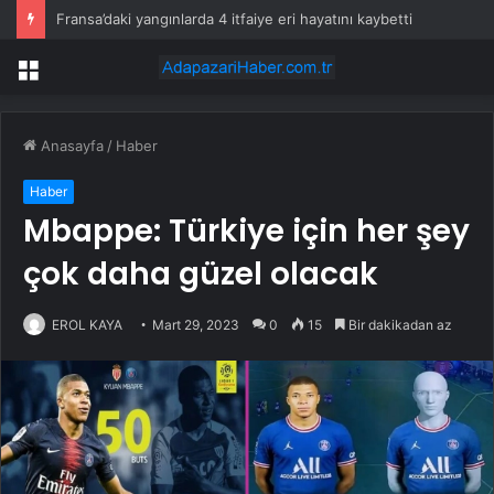
Fransa’daki yangınlarda 4 itfaiye eri hayatını kaybetti
Menü
Anasayfa
/
Haber
Haber
Mbappe: Türkiye için her şey
çok daha güzel olacak
EROL KAYA
Mart 29, 2023
0
15
Bir dakikadan az