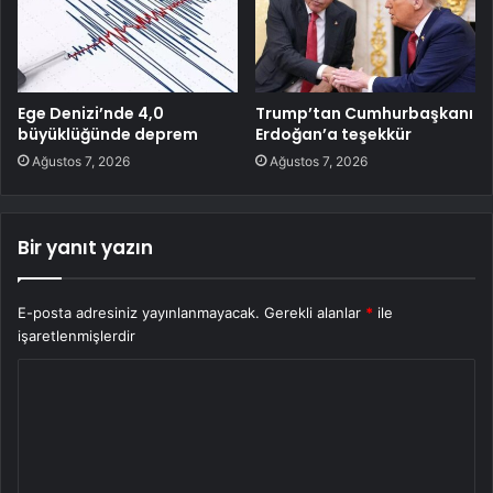
Ege Denizi’nde 4,0
Trump’tan Cumhurbaşkanı
büyüklüğünde deprem
Erdoğan’a teşekkür
Ağustos 7, 2026
Ağustos 7, 2026
Bir yanıt yazın
E-posta adresiniz yayınlanmayacak.
Gerekli alanlar
*
ile
işaretlenmişlerdir
Y
o
r
u