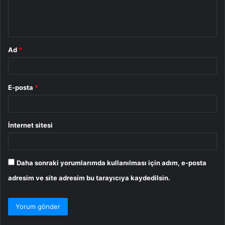
m
*
Ad
*
E-posta
*
İnternet sitesi
Daha sonraki yorumlarımda kullanılması için adım, e-posta
adresim ve site adresim bu tarayıcıya kaydedilsin.