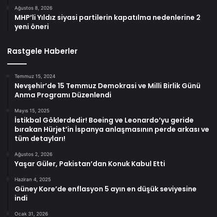
Ağustos 8, 2026
MHP’li Yıldız siyasi partilerin kapatılma nedenlerine 2
yeni öneri
Rastgele Haberler
Temmuz 15, 2024
Nevşehir’de 15 Temmuz Demokrasi ve Milli Birlik Günü
Anma Programı Düzenlendi
Mayıs 15, 2025
İstikbal Göklerdedir! Boeing ve Leonardo’yu geride
bırakan Hürjet’in İspanya anlaşmasının perde arkası ve
tüm detayları!
Ağustos 2, 2026
Yaşar Güler, Pakistan’dan Konuk Kabul Etti
Haziran 4, 2025
Güney Kore’de enflasyon 5 ayın en düşük seviyesine
indi
Ocak 31, 2026