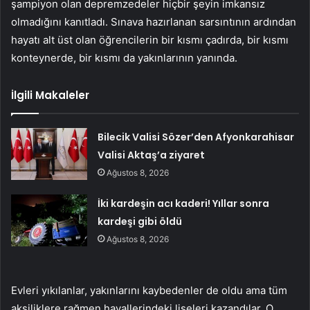
şampiyon olan depremzedeler hiçbir şeyin imkansız
olmadığını kanıtladı. Sınava hazırlanan sarsıntının ardından
hayatı alt üst olan öğrencilerin bir kısmı çadırda, bir kısmı
konteynerde, bir kısmı da yakınlarının yanında.
İlgili Makaleler
Bilecik Valisi Sözer’den Afyonkarahisar
Valisi Aktaş’a ziyaret
Ağustos 8, 2026
İki kardeşin acı kaderi! Yıllar sonra
kardeşi gibi öldü
Ağustos 8, 2026
Evleri yıkılanlar, yakınlarını kaybedenler de oldu ama tüm
aksiliklere rağmen hayallerindeki liseleri kazandılar. O