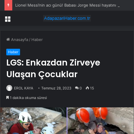
Lionel Messi’nin acı günü! Babası Jorge Messi hayatını kaybetti
Menü
Anasayfa
/
Haber
Haber
LGS: Enkazdan Zirveye
Ulaşan Çocuklar
EROL KAYA
Temmuz 28, 2023
0
15
1 dakika okuma süresi