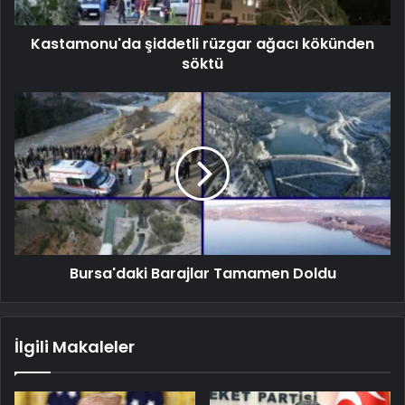
Kastamonu'da şiddetli rüzgar ağacı kökünden
söktü
Bursa'daki Barajlar Tamamen Doldu
İlgili Makaleler