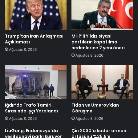
Trump’tan İran Anlaşması
MHP’li Yıldız siyasi
Açıklaması
partilerin kapatılma
nedenlerine 2 yeni öneri
Ağustos 8, 2026
Ağustos 8, 2026
Iğdır’da Trafo Tamiri
Fidan ve Umerov’dan
Sırasında İşçi Yaralandı
Görüşme
Ağustos 8, 2026
Ağustos 8, 2026
LiuGong, Endonezya’da
Çin 2030’a kadar orman
yeşil sanayi parkı kuruyor
örtüsünü %25,8’e