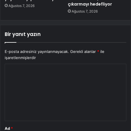
çıkarmayı hedefliyor
Ağustos 7, 2026
Ağustos 7, 2026
Bir yanıt yazın
E-posta adresiniz yayınlanmayacak.
Gerekli alanlar
*
ile
işaretlenmişlerdir
Y
o
r
u
m
*
Ad
*