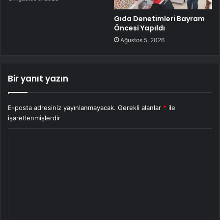
Gıda Denetimleri Bayram
Öncesi Yapıldı
Ağustos 5, 2026
Bir yanıt yazın
E-posta adresiniz yayınlanmayacak.
Gerekli alanlar
*
ile
işaretlenmişlerdir
Y
o
r
u
m
*