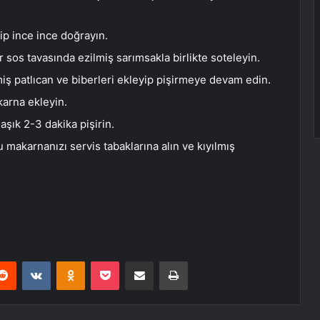
yip ince ince doğrayın.
r sos tavasında ezilmiş sarımsakla birlikte soteleyin.
ş patlıcan ve biberleri ekleyip pişirmeye devam edin.
arna ekleyin.
aşık 2-3 dakika pişirin.
makarnanızı servis tabaklarına alın ve kıyılmış
erest
Reddit
VKontakte
Odnoklassniki
Pocket
E-Posta ile paylaş
Yazdır