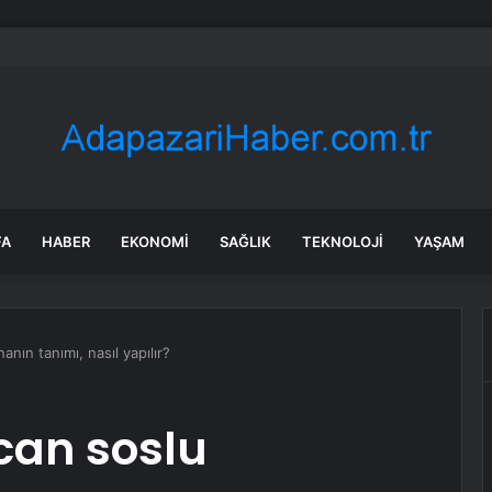
min bu iddiası doğruysa çok tartışılır: ‘Öcalan onayladı’
FA
HABER
EKONOMI
SAĞLIK
TEKNOLOJI
YAŞAM
nın tanımı, nasıl yapılır?
can soslu