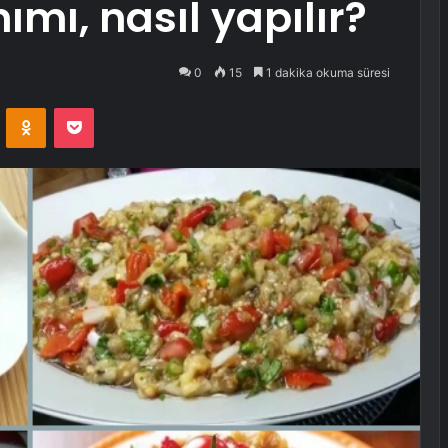
mı, nasıl yapılır?
0
15
1 dakika okuma süresi
VKontakte
Odnoklassniki
Pocket