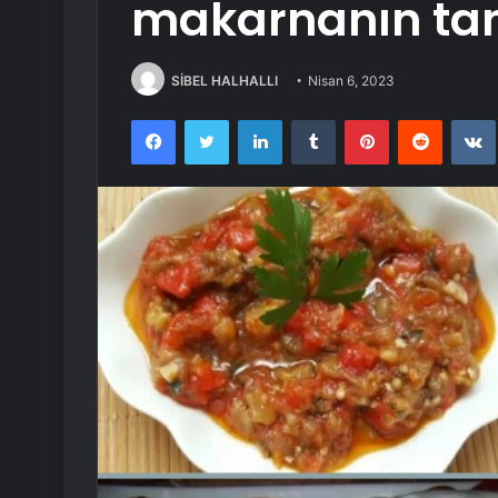
makarnanın tanı
SİBEL HALHALLI
Nisan 6, 2023
Facebook
Twitter
LinkedIn
Tumblr
Pinterest
Reddit