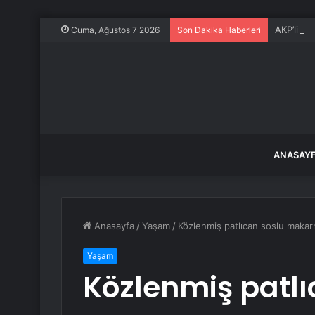
AKP’li is
Cuma, Ağustos 7 2026
Son Dakika Haberleri
ANASAY
Anasayfa
/
Yaşam
/
Közlenmiş patlıcan soslu makarna
Yaşam
Közlenmiş patlı