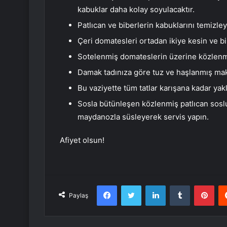
kabuklar daha kolay soyulacaktır.
Patlıcan ve biberlerin kabuklarını temizle
Çeri domatesleri ortadan ikiye kesin ve bi
Sotelenmiş domateslerin üzerine közlenmi
Damak tadınıza göre tuz ve haşlanmış mak
Bu vaziyette tüm tatlar karışana kadar yakl
Sosla bütünleşen közlenmiş patlıcan soslu 
maydanozla süsleyerek servis yapın.
Afiyet olsun!
Facebook
Twitter
LinkedIn
Tumblr
Pint
Paylaş