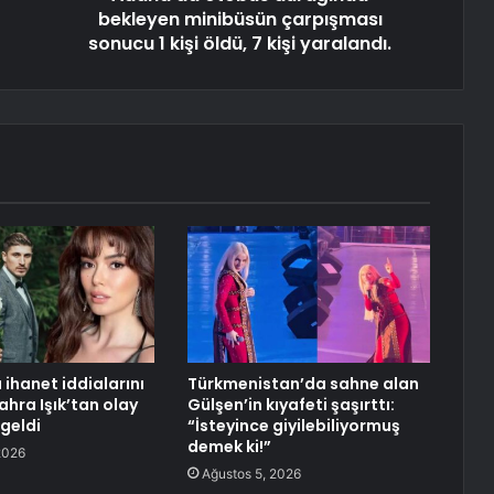
bekleyen minibüsün çarpışması
sonucu 1 kişi öldü, 7 kişi yaralandı.
 ihanet iddialarını
Türkmenistan’da sahne alan
ahra Işık’tan olay
Gülşen’in kıyafeti şaşırttı:
geldi
“İsteyince giyilebiliyormuş
demek ki!”
2026
Ağustos 5, 2026