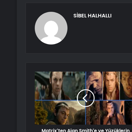
SİBEL HALHALLI
Matrix'ten Ajan Smith'e ve Yüzüklerin