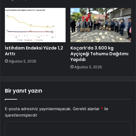
İstihdam Endeksi Yüzde 1,2
Koçarlı’da 3.600 kg
Arttı
Ayçiçeği Tohumu Dağıtımı
Yapıldı
Ağustos 5, 2026
Ağustos 5, 2026
Bir yanıt yazın
E-posta adresiniz yayınlanmayacak.
Gerekli alanlar
*
ile
işaretlenmişlerdir
Y
o