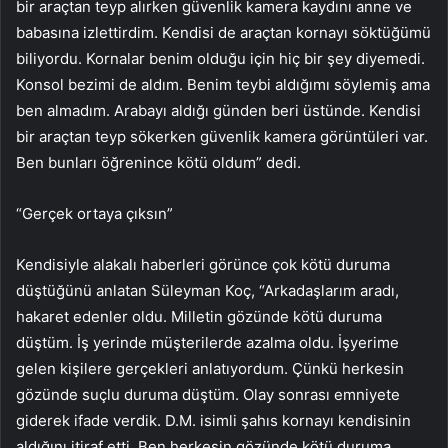
bir araçtan teyp alırken güvenlik kamera kaydını anne ve
babasına izlettirdim. Kendisi de araçtan kornayı söktüğümü
biliyordu. Kornalar benim olduğu için hiç bir şey diyemedi.
Konsol bezimi de aldım. Benim teybi aldığımı söylemiş ama
ben almadım. Arabayı aldığı günden beri üstünde. Kendisi
bir araçtan teyp sökerken güvenlik kamera görüntüleri var.
Ben bunları öğrenince kötü oldum” dedi.
“Gerçek ortaya çıksın”
Kendisiyle alakalı haberleri görünce çok kötü duruma
düştüğünü anlatan Süleyman Koç, “Arkadaşlarım aradı,
hakaret edenler oldu. Milletin gözünde kötü duruma
düştüm. İş yerinde müşterilerde azalma oldu. İşyerime
gelen kişilere gerçekleri anlatıyordum. Çünkü herkesin
gözünde suçlu duruma düştüm. Olay sonrası emniyete
giderek ifade verdik. D.M. isimli şahıs kornayı kendisinin
aldığını itiraf etti. Ben herkesin gözünde kötü duruma