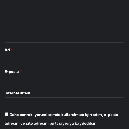
r
u
m
*
Ad
*
E-posta
*
İnternet sitesi
Daha sonraki yorumlarımda kullanılması için adım, e-posta
adresim ve site adresim bu tarayıcıya kaydedilsin.