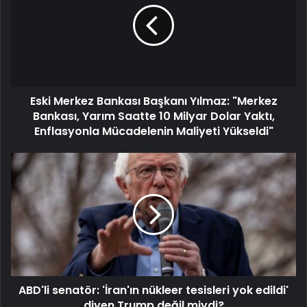
Eski Merkez Bankası Başkanı Yılmaz: "Merkez
Bankası, Yarım Saatte 10 Milyar Dolar Yaktı,
Enflasyonla Mücadelenin Maliyeti Yükseldi"
ABD'li senatör: 'İran'ın nükleer tesisleri yok edildi'
diyen Trump değil miydi?