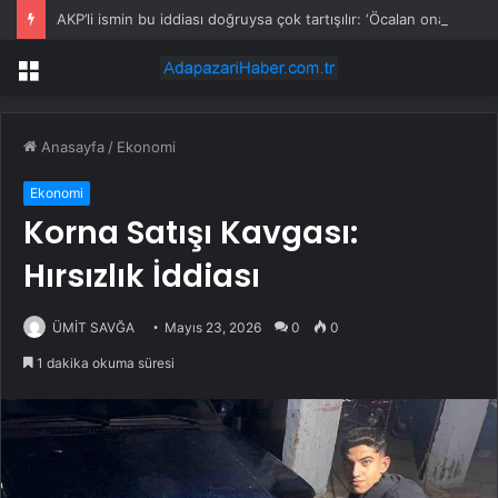
AKP’li ismin bu iddiası doğruysa çok tartışılır: ‘Öcalan onayladı’
Menü
Anasayfa
/
Ekonomi
Ekonomi
Korna Satışı Kavgası:
Hırsızlık İddiası
ÜMİT SAVĞA
Mayıs 23, 2026
0
0
1 dakika okuma süresi