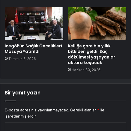
İnegöl’ün Sağlık Öncelikleri
Kelliğe çare bin yıllık
Masaya Yatırıldı
bitkiden geldi: Saç
dökülmesi yaşayanlar
Temmuz 5, 2026
aktara koşacak
Haziran 30, 2026
Bir yanıt yazın
E-posta adresiniz yayınlanmayacak.
Gerekli alanlar
*
ile
işaretlenmişlerdir
Y