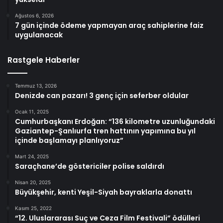
Ağustos 6, 2026
7 gün içinde ödeme yapmayan araç sahiplerine faiz
uygulanacak
Rastgele Haberler
Temmuz 13, 2026
Denizde can pazarı! 3 genç için seferber oldular
Ocak 11, 2025
Cumhurbaşkanı Erdoğan: “136 kilometre uzunluğundaki
Gaziantep-Şanlıurfa tren hattının yapımına bu yıl
içinde başlamayı planlıyoruz”
Mart 24, 2025
Saraçhane’de göstericiler polise saldırdı
Nisan 20, 2025
Büyükşehir, kenti Yeşil-Siyah bayraklarla donattı
Kasım 25, 2022
“12. Uluslararası Suç ve Ceza Film Festivali” ödülleri