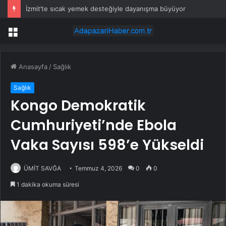
İzmit’te sıcak yemek desteğiyle dayanışma büyüyor
Menü
Anasayfa
/
Sağlık
Sağlık
Kongo Demokratik
Cumhuriyeti’nde Ebola
Vaka Sayısı 598’e Yükseldi
ÜMİT SAVĞA
Temmuz 4, 2026
0
0
1 dakika okuma süresi