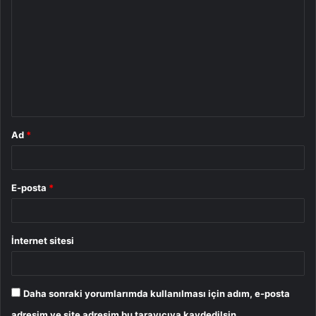
o
r
u
m
*
Ad
*
E-posta
*
İnternet sitesi
Daha sonraki yorumlarımda kullanılması için adım, e-posta
adresim ve site adresim bu tarayıcıya kaydedilsin.