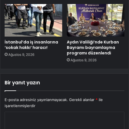
İstanbul’da iş insanlarına
Aydın Valiliği’nde Kurban
‘sokak hakkı’ haracı!
Bayramı bayramlaşma
programı düzenlendi
Ağustos 9, 2026
Ağustos 9, 2026
Bir yanıt yazın
E-posta adresiniz yayınlanmayacak.
Gerekli alanlar
*
ile
işaretlenmişlerdir
Y
o