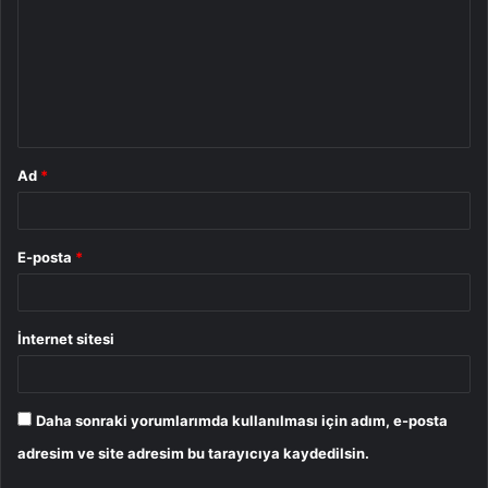
r
u
m
*
Ad
*
E-posta
*
İnternet sitesi
Daha sonraki yorumlarımda kullanılması için adım, e-posta
adresim ve site adresim bu tarayıcıya kaydedilsin.