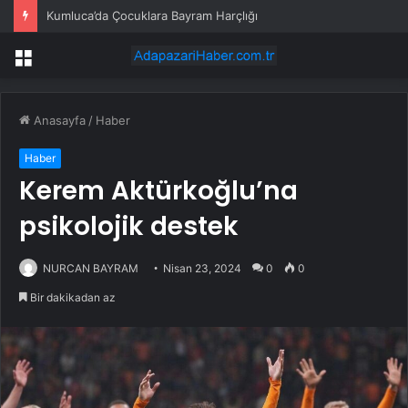
Kumluca’da Çocuklara Bayram Harçlığı
Menü
Anasayfa
/
Haber
Haber
Kerem Aktürkoğlu’na
psikolojik destek
NURCAN BAYRAM
Nisan 23, 2024
0
0
Bir dakikadan az