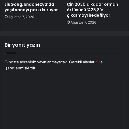
LiuGong, Endonezya’da
Çin 2030’a kadar orman
yeşil sanayi parkı kuruyor
örtüsünü %25,8’e
çıkarmayı hedefliyor
Ağustos 7, 2026
Ağustos 7, 2026
Bir yanıt yazın
E-posta adresiniz yayınlanmayacak.
Gerekli alanlar
*
ile
işaretlenmişlerdir
Y
o
r
u
m
*