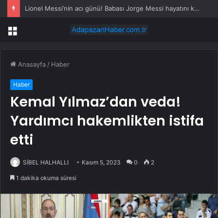
Lionel Messi’nin acı günü! Babası Jorge Messi hayatını kaybetti
Menü
Anasayfa
/
Haber
Haber
Kemal Yılmaz’dan veda!
Yardımcı hakemlikten istifa
etti
SİBEL HALHALLI
Kasım 5, 2023
0
2
1 dakika okuma süresi