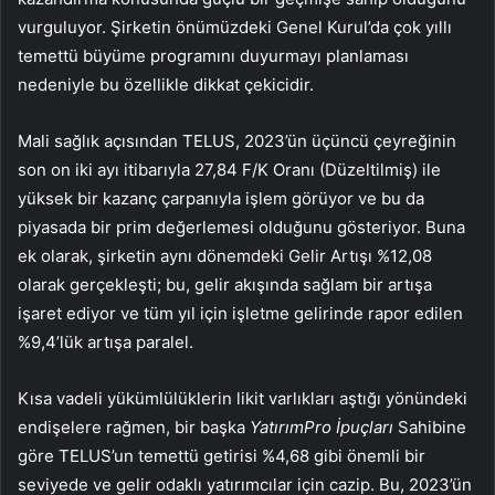
vurguluyor. Şirketin önümüzdeki Genel Kurul’da çok yıllı
temettü büyüme programını duyurmayı planlaması
nedeniyle bu özellikle dikkat çekicidir.
Mali sağlık açısından TELUS, 2023’ün üçüncü çeyreğinin
son on iki ayı itibarıyla 27,84 F/K Oranı (Düzeltilmiş) ile
yüksek bir kazanç çarpanıyla işlem görüyor ve bu da
piyasada bir prim değerlemesi olduğunu gösteriyor. Buna
ek olarak, şirketin aynı dönemdeki Gelir Artışı %12,08
olarak gerçekleşti; bu, gelir akışında sağlam bir artışa
işaret ediyor ve tüm yıl için işletme gelirinde rapor edilen
%9,4’lük artışa paralel.
Kısa vadeli yükümlülüklerin likit varlıkları aştığı yönündeki
endişelere rağmen, bir başka
YatırımPro İpuçları
Sahibine
göre TELUS’un temettü getirisi %4,68 gibi önemli bir
seviyede ve gelir odaklı yatırımcılar için cazip. Bu, 2023’ün