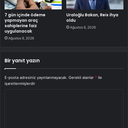
7 gün içinde ödeme
Uraloğlu Bakan, Reis ihya
yapmayan araç
oldu
sahiplerine faiz
Ağustos 6, 2026
uygulanacak
Ağustos 6, 2026
Bir yanıt yazın
E-posta adresiniz yayınlanmayacak.
Gerekli alanlar
*
ile
işaretlenmişlerdir
Y
o
r
u
m