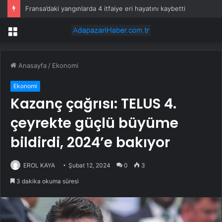
Fransa’daki yangınlarda 4 itfaiye eri hayatını kaybetti
Menü
Anasayfa
/
Ekonomi
Ekonomi
Kazanç çağrısı: TELUS 4.
çeyrekte güçlü büyüme
bildirdi, 2024’e bakıyor
EROL KAYA
Şubat 12, 2024
0
3
3 dakika okuma süresi