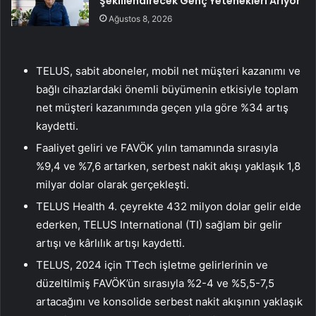
Şekillendirecek Genç Yetenekleri Arıyor
Ağustos 8, 2026
TELUS, sabit aboneler, mobil net müşteri kazanımı ve
bağlı cihazlardaki önemli büyümenin etkisiyle toplam
net müşteri kazanımında geçen yıla göre %34 artış
kaydetti.
Faaliyet geliri ve FAVÖK yılın tamamında sırasıyla
%9,4 ve %7,6 artarken, serbest nakit akışı yaklaşık 1,8
milyar dolar olarak gerçekleşti.
TELUS Health 4. çeyrekte 432 milyon dolar gelir elde
ederken, TELUS International (TI) sağlam bir gelir
artışı ve kârlılık artışı kaydetti.
TELUS, 2024 için TTech işletme gelirlerinin ve
düzeltilmiş FAVÖK’ün sırasıyla %2-4 ve %5,5-7,5
artacağını ve konsolide serbest nakit akışının yaklaşık