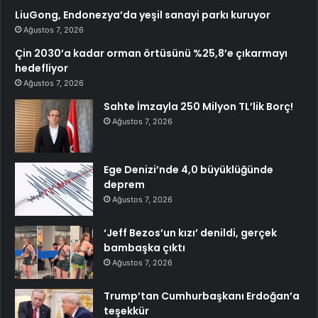
LiuGong, Endonezya’da yeşil sanayi parkı kuruyor
Ağustos 7, 2026
Çin 2030’a kadar orman örtüsünü %25,8’e çıkarmayı
hedefliyor
Ağustos 7, 2026
Sahte İmzayla 250 Milyon TL’lik Borç!
Ağustos 7, 2026
Ege Denizi’nde 4,0 büyüklüğünde
deprem
Ağustos 7, 2026
‘Jeff Bezos’un kızı’ denildi, gerçek
bambaşka çıktı
Ağustos 7, 2026
Trump’tan Cumhurbaşkanı Erdoğan’a
teşekkür