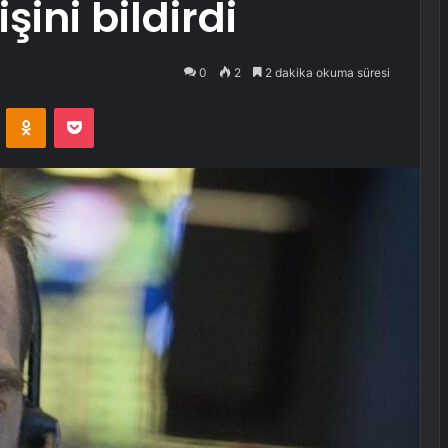
şini bildirdi
0
2
2 dakika okuma süresi
VKontakte
Odnoklassniki
Pocket