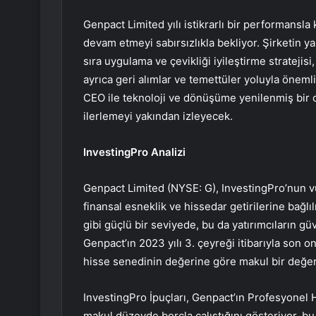
Genpact Limited yılı istikrarlı bir performansl
devam etmeyi sabırsızlıkla bekliyor. Şirketin ya
sıra uygulama ve çevikliği iyileştirme stratejisi
ayrıca geri alımlar ve temettüler yoluyla önemli 
CEO ile teknoloji ve dönüşüme yenilenmiş bir 
ilerlemeyi yakından izleyecek.
InvestingPro Analizi
Genpact Limited (NYSE: G), InvestingPro’nun vur
finansal esneklik ve hissedar getirilerine bağlı
gibi güçlü bir seviyede, bu da yatırımcıların güv
Genpact’ın 2023 yılı 3. çeyreği itibarıyla son o
hisse senedinin değerine göre makul bir değe
InvestingPro İpuçları, Genpact’ın Profesyonel
makul düzeyde borçla çalıştığını gösteriyor, bu d