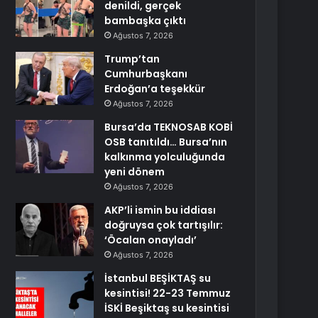
denildi, gerçek
bambaşka çıktı
Ağustos 7, 2026
Trump’tan
Cumhurbaşkanı
Erdoğan’a teşekkür
Ağustos 7, 2026
Bursa’da TEKNOSAB KOBİ
OSB tanıtıldı… Bursa’nın
kalkınma yolculuğunda
yeni dönem
Ağustos 7, 2026
AKP’li ismin bu iddiası
doğruysa çok tartışılır:
‘Öcalan onayladı’
Ağustos 7, 2026
İstanbul BEŞİKTAŞ su
kesintisi! 22-23 Temmuz
İSKİ Beşiktaş su kesintisi