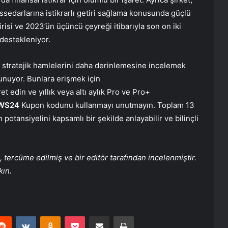
ssedarlarına istikrarlı getiri sağlama konusunda güçlü
tirisi ve 2023’ün üçüncü çeyreği itibarıyla son on iki
destekleniyor.
 stratejik hamlelerini daha derinlemesine incelemek
 sunuyor. Bunlara erişmek için
 edin ve yıllık veya altı aylık Pro ve Pro+
WS24
Kupon kodunu kullanmayı unutmayın. Toplam 13
potansiyelini kapsamlı bir şekilde anlayabilir ve bilinçli
tercüme edilmiş ve bir editör tarafından incelenmiştir.
kın.
erest
Reddit
VKontakte
Odnoklassniki
Pocket
E-Posta ile paylaş
Yazdır