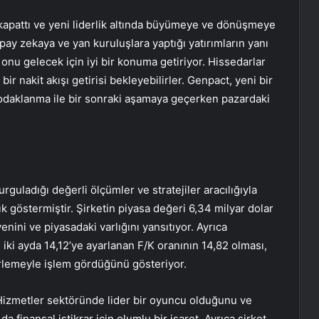
a kapattı ve yeni liderlik altında büyümeye ve dönüşmeye
pay zekaya ve yan kuruluşlara yaptığı yatırımların yanı
, onu gelecek için iyi bir konuma getiriyor. Hissedarlar
bir nakit akışı getirisi bekleyebilirler. Genpact, yeni bir
odaklanma ile bir sonraki aşamaya geçerken pazardaki
guladığı değerli ölçümler ve stratejiler aracılığıyla
lık göstermiştir. Şirketin piyasa değeri 6,34 milyar dolar
enini ve piyasadaki varlığını yansıtıyor. Ayrıca
n iki ayda 14,12’ye ayarlanan F/K oranının 14,82 olması,
rlemeyle işlem gördüğünü gösteriyor.
 Hizmetler sektöründe lider bir oyuncu olduğunu ve
a finansal istikrar için olumlu bir işaret. Ayrıca şirket,