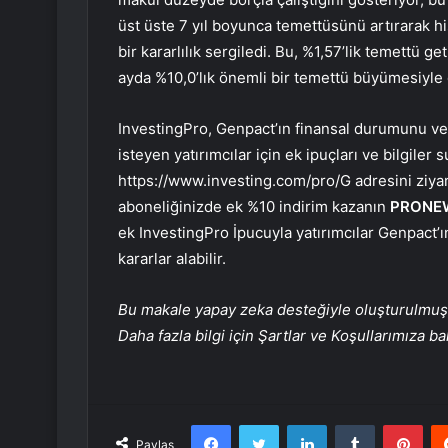
üst üste 7 yıl boyunca temettüsünü artırarak hi
bir kararlılık sergiledi. Bu, %1,57’lik temettü ge
ayda %10,0’lık önemli bir temettü büyümesiyle 
InvestingPro, Genpact’ın finansal durumunu ve
isteyen yatırımcılar için ek ipuçları ve bilgiler
https://www.investing.com/pro/G adresini ziyaret
aboneliğinizde ek %10 indirim kazanın
PRONE
ek InvestingPro İpucuyla yatırımcılar Genpact’ın 
kararlar alabilir.
Bu makale yapay zeka desteğiyle oluşturulmuş, 
Daha fazla bilgi için Şartlar ve Koşullarımıza ba
Facebook
Twitter
LinkedIn
Tumblr
Pint
Paylaş