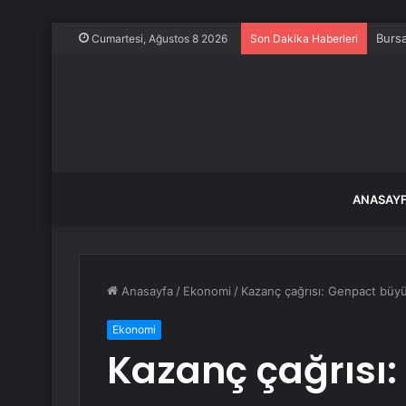
Bursa
Cumartesi, Ağustos 8 2026
Son Dakika Haberleri
ANASAY
Anasayfa
/
Ekonomi
/
Kazanç çağrısı: Genpact büyü
Ekonomi
Kazanç çağrısı