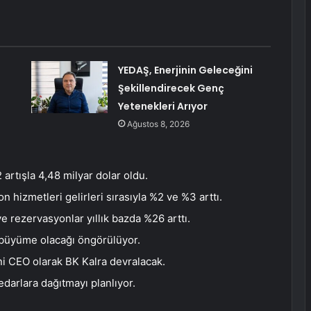
YEDAŞ, Enerjinin Geleceğini
Şekillendirecek Genç
Yetenekleri Arıyor
Ağustos 8, 2026
 artışla 4,48 milyar dolar oldu.
n hizmetleri gelirleri sırasıyla %2 ve %3 arttı.
 rezervasyonlar yıllık bazda %26 arttı.
3 büyüme olacağı öngörülüyor.
ni CEO olarak BK Kalra devralacak.
sedarlara dağıtmayı planlıyor.