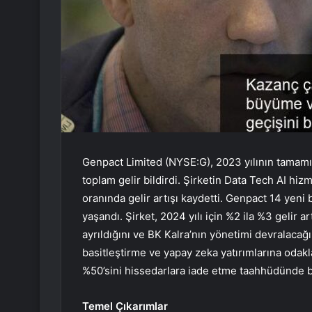
Genpact Limited (NYSE:G), 2023 yılının tamamı i
toplam gelir bildirdi. Şirketin Data Tech AI hi
oranında gelir artışı kaydetti. Genpact 14 yen
yaşandı. Şirket, 2024 yılı için %2 ila %3 gelir 
ayrıldığını ve BK Kalra’nın yönetimi devralaca
basitleştirme ve yapay zeka yatırımlarına odakl
%50’sini hissedarlara iade etme taahhüdünde 
Temel Çıkarımlar