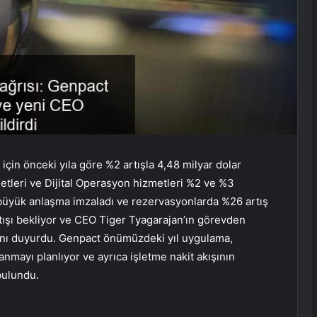
çin önceki yıla göre %2 artışla 4,48 milyar dolar
zmetleri ve Dijital Operasyon hizmetleri %2 ve %3
i büyük anlaşma imzaladı ve rezervasyonlarda %26 artış
artışı bekliyor ve CEO Tiger Tyagarajan’ın görevden
ğını duyurdu. Genpact önümüzdeki yıl uygulama,
anmayı planlıyor ve ayrıca işletme nakit akışının
bulundu.