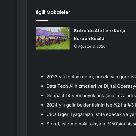
İlgili Makaleler
Bafra’da Afetlere Karşı
Kurban Kesildi
Ağustos 8, 2026
2023 yılı toplam geliri, önceki yıla göre %2
Data Tech AI hizmetleri ve Dijital Operasyo
Genpact 14 yeni büyük anlaşma imzaladı ve
2024 yılı gelir beklentisinin ise %2 ila %
CEO Tiger Tyagarajan istifa edecek ve ye
Şirket, işletme nakit akışının %50’sini his