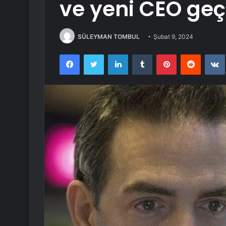
ve yeni CEO geçi
SÜLEYMAN TOMBUL
Şubat 9, 2024
Facebook
Twitter
LinkedIn
Tumblr
Pinterest
Reddit