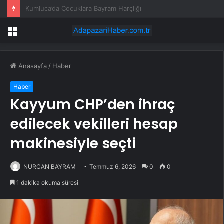
Başkan Şahin, gazi şehrin 2026 YKS ve LGS şampiyonlarıyla buluştu
Menü
Anasayfa
/
Haber
Haber
Kayyum CHP’den ihraç
edilecek vekilleri hesap
makinesiyle seçti
NURCAN BAYRAM
Temmuz 6, 2026
0
0
1 dakika okuma süresi