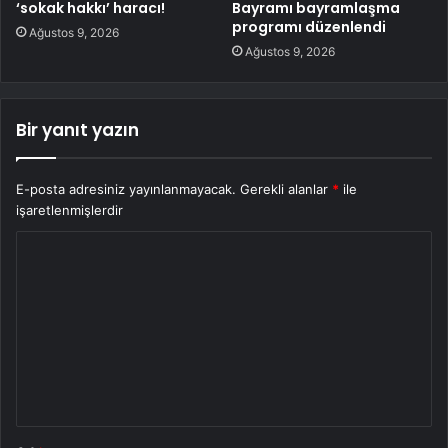
‘sokak hakkı’ haracı!
Bayramı bayramlaşma
programı düzenlendi
Ağustos 9, 2026
Ağustos 9, 2026
Bir yanıt yazın
E-posta adresiniz yayınlanmayacak.
Gerekli alanlar
*
ile
işaretlenmişlerdir
Y
o
r
u
m
*