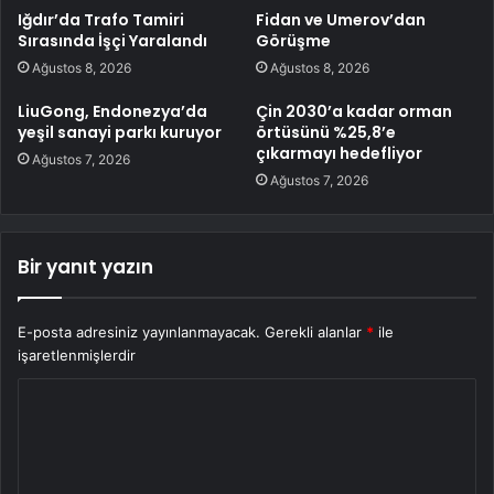
Iğdır’da Trafo Tamiri
Fidan ve Umerov’dan
Sırasında İşçi Yaralandı
Görüşme
Ağustos 8, 2026
Ağustos 8, 2026
LiuGong, Endonezya’da
Çin 2030’a kadar orman
yeşil sanayi parkı kuruyor
örtüsünü %25,8’e
çıkarmayı hedefliyor
Ağustos 7, 2026
Ağustos 7, 2026
Bir yanıt yazın
E-posta adresiniz yayınlanmayacak.
Gerekli alanlar
*
ile
işaretlenmişlerdir
Y
o
r