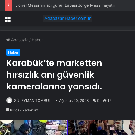
Lionel Messi’nin acı günü! Babası Jorge Messi hayatını kaybetti
Menü
Anasayfa
/
Haber
Haber
Karabük’te marketten
hırsızlık anı güvenlik
kameralarına yansıdı.
SÜLEYMAN TOMBUL
Ağustos 20, 2023
0
15
Bir dakikadan az