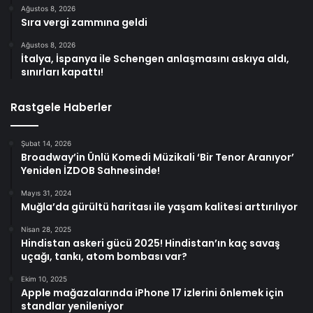
Ağustos 8, 2026
Sıra vergi zammına geldi
Ağustos 8, 2026
İtalya, İspanya ile Schengen anlaşmasını askıya aldı,
sınırları kapattı!
Rastgele Haberler
Şubat 14, 2026
Broadway’in Ünlü Komedi Müzikali ‘Bir Tenor Aranıyor’
Yeniden İZDOB Sahnesinde!
Mayıs 31, 2024
Muğla’da gürültü haritası ile yaşam kalitesi arttırılıyor
Nisan 28, 2025
Hindistan askeri gücü 2025! Hindistan’ın kaç savaş
uçağı, tankı, atom bombası var?
Ekim 10, 2025
Apple mağazalarında iPhone 17 izlerini önlemek için
standlar yenileniyor