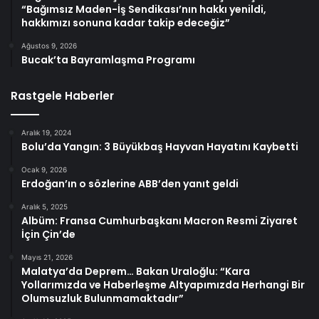
“Bağımsız Maden-İş Sendikası’nın hakkı yenildi,
hakkımızı sonuna kadar takip edeceğiz”
Ağustos 9, 2026
Bucak’ta Bayramlaşma Programı
Rastgele Haberler
Aralık 19, 2024
Bolu’da Yangın: 3 Büyükbaş Hayvan Hayatını Kaybetti
Ocak 9, 2026
Erdoğan’ın o sözlerine ABB’den yanıt geldi
Aralık 5, 2025
Albüm: Fransa Cumhurbaşkanı Macron Resmi Ziyaret
İçin Çin’de
Mayıs 21, 2026
Malatya’da Deprem… Bakan Uraloğlu: “Kara
Yollarımızda ve Haberleşme Altyapımızda Herhangi Bir
Olumsuzluk Bulunmamaktadır”