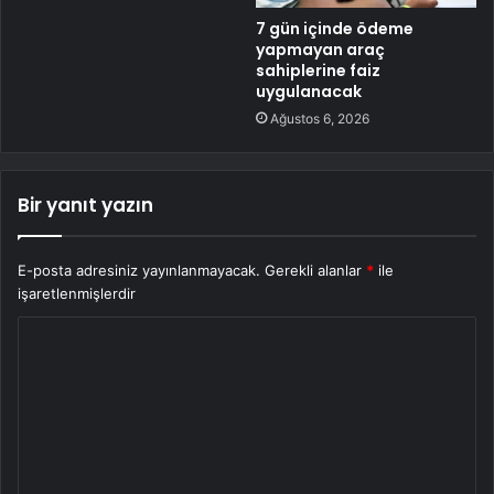
7 gün içinde ödeme
yapmayan araç
sahiplerine faiz
uygulanacak
Ağustos 6, 2026
Bir yanıt yazın
E-posta adresiniz yayınlanmayacak.
Gerekli alanlar
*
ile
işaretlenmişlerdir
Y
o
r
u
m