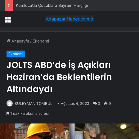
Kumluca’da Çocuklara Bayram Harçlığı
Menü
Anasayfa
/
Ekonomi
Ekonomi
JOLTS ABD’de İş Açıkları
Haziran’da Beklentilerin
Altındaydı
SÜLEYMAN TOMBUL
Ağustos 4, 2023
0
9
1 dakika okuma süresi