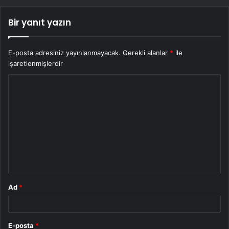
Bir yanıt yazın
E-posta adresiniz yayınlanmayacak.
Gerekli alanlar
*
ile
işaretlenmişlerdir
Y
o
r
u
m
*
Ad
*
E-posta
*