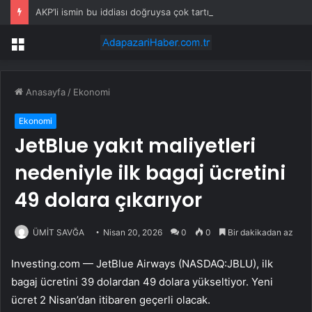
AKP’li ismin bu iddiası doğruysa çok tartışılır: ‘Öcalan onayladı’
Menü
Anasayfa
/
Ekonomi
Ekonomi
JetBlue yakıt maliyetleri
nedeniyle ilk bagaj ücretini
49 dolara çıkarıyor
ÜMİT SAVĞA
Nisan 20, 2026
0
0
Bir dakikadan az
Investing.com —
JetBlue Airways (NASDAQ:JBLU)
, ilk
bagaj ücretini 39 dolardan 49 dolara yükseltiyor. Yeni
ücret 2 Nisan’dan itibaren geçerli olacak.