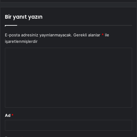
Bir yanıt yazın
E-posta adresiniz yayınlanmayacak.
Gerekli alanlar
*
ile
işaretlenmişlerdir
Y
o
r
u
m
*
Ad
*