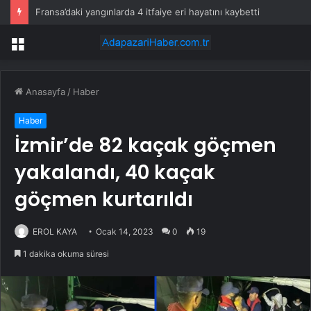
Fransa’daki yangınlarda 4 itfaiye eri hayatını kaybetti
Menü
Anasayfa
/
Haber
Haber
İzmir’de 82 kaçak göçmen
yakalandı, 40 kaçak
göçmen kurtarıldı
EROL KAYA
Ocak 14, 2023
0
19
1 dakika okuma süresi