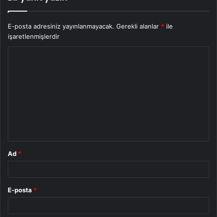
E-posta adresiniz yayınlanmayacak.
Gerekli alanlar
*
ile
işaretlenmişlerdir
Y
o
r
u
m
*
Ad
*
E-posta
*