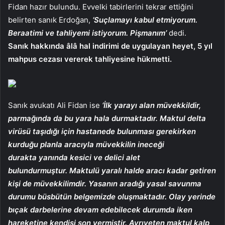
Fidan hazır bulundu. Evvelki tabirlerini tekrar ettiğini
belirten sanık Erdoğan,
‘Suçlamayı kabul etmiyorum.
Beraatimi ve tahliyemi istiyorum. Pişmanım’
dedi.
Sanık hakkında âlâ hal indirimi de uygulayan heyet, 5 yıl
mahpus cezası vererek tahliyesine hükmetti.
Sanık avukatı Ali Fidan ise
‘İlk yarayı alan müvekkildir,
parmağında da bu yara hala durmaktadır. Maktul delta
virüsü taşıdığı için hastanede bulunması gerekirken
kurduğu planla aracıyla müvekkilin ineceği
durakta yanında kesici ve delici alet
bulundurmuştur. Maktulü yaralı halde aracı kadar getiren
kişi de müvekkilimdir. Yasanın aradığı yasal savunma
durumu büsbütün belgemizde oluşmaktadır. Olay yerinde
bıçak darbelerine devam edebilecek durumda iken
hareketine kendisi son vermiştir. Ayrıyeten maktul kalp