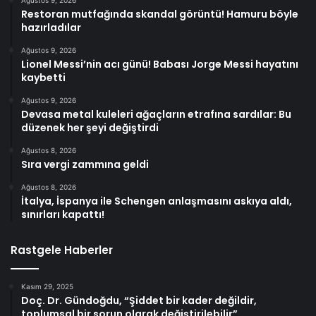
Ağustos 9, 2026
Restoran mutfağında skandal görüntü! Hamuru böyle
hazırladılar
Ağustos 9, 2026
Lionel Messi’nin acı günü! Babası Jorge Messi hayatını
kaybetti
Ağustos 9, 2026
Devasa metal kuleleri ağaçların etrafına sardılar: Bu
düzenek her şeyi değiştirdi
Ağustos 8, 2026
Sıra vergi zammına geldi
Ağustos 8, 2026
İtalya, İspanya ile Schengen anlaşmasını askıya aldı,
sınırları kapattı!
Rastgele Haberler
Kasım 29, 2025
Doç. Dr. Gündoğdu, “Şiddet bir kader değildir,
toplumsal bir sorun olarak değiştirilebilir”