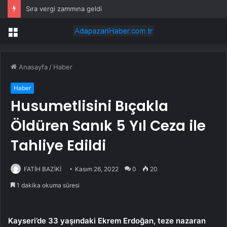
Sıra vergi zammına geldi
Menü
Anasayfa
/
Haber
Haber
Husumetlisini Bıçakla
Öldüren Sanık 5 Yıl Ceza ile
Tahliye Edildi
FATİH BAZİKİ
Kasım 26, 2022
0
20
1 dakika okuma süresi
Kayseri’de 33 yaşındaki Ekrem Erdoğan, teze nazaran