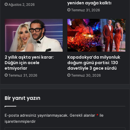
yeniden ayağa kalktı
Ağustos 2, 2026
Temmuz 31, 2026
2 yıllık aşkta yeni karar:
Kapadokya’da milyonluk
Düğün için acele
doğum günü partisi: 130
etmiyorlar
davetliyle 3 gece sürdü
Temmuz 31, 2026
Temmuz 30, 2026
Bir yanıt yazın
E-posta adresiniz yayınlanmayacak.
Gerekli alanlar
*
ile
işaretlenmişlerdir