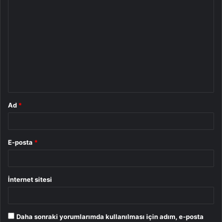
Y
o
r
u
m
*
Ad
*
E-posta
*
İnternet sitesi
Daha sonraki yorumlarımda kullanılması için adım, e-posta