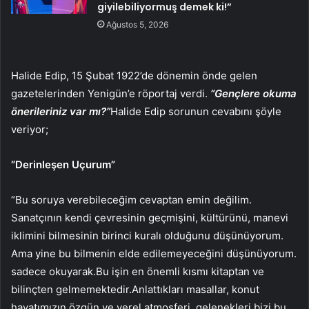
giyilebiliyormuş demek ki!”
Ağustos 5, 2026
Halide Edip, 15 Şubat 1922’de dönemin önde gelen
gazetelerinden Yenigün’e röportaj verdi.
“Gençlere okuma
önerileriniz var mı?”
Halide Edip sorunun cevabını şöyle
veriyor;
“Derinleşen Uçurum”
“Bu soruya verebileceğim cevaptan emin değilim.
Sanatçının kendi çevresinin geçmişini, kültürünü, manevi
iklimini bilmesinin birinci kuralı olduğunu düşünüyorum.
Ama yine bu bilmenin elde edilemeyeceğini düşünüyorum.
sadece okuyarak.Bu işin en önemli kısmı kitaptan ve
bilinçten gelmemektedir.Anlattıkları masallar, konut
hayatımızın özgün ve yerel atmosferi, gelenekleri bizi bu