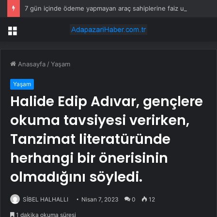
7 gün içinde ödeme yapmayan araç sahiplerine faiz uygulanacak
Menü
Anasayfa
/
Yaşam
Yaşam
Halide Edip Adıvar, gençlere
okuma tavsiyesi verirken,
Tanzimat literatüründe
herhangi bir önerisinin
olmadığını söyledi.
SİBEL HALHALLI
Nisan 7, 2023
0
12
1 dakika okuma süresi