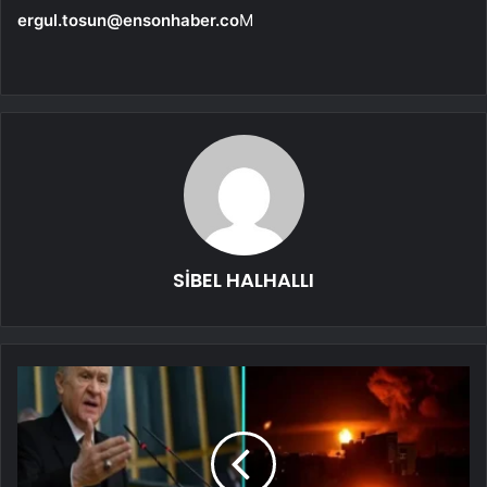
ergul.tosun@ensonhaber.co
M
SİBEL HALHALLI