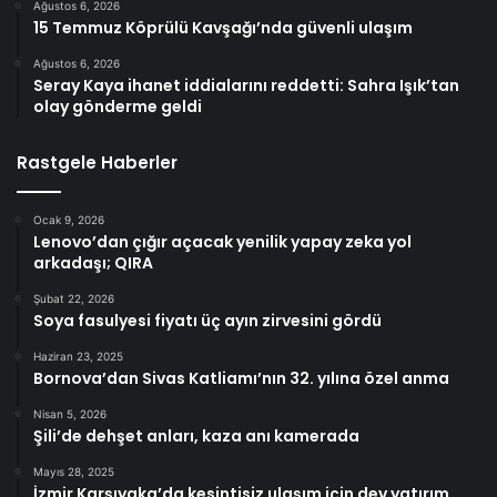
Ağustos 6, 2026
15 Temmuz Köprülü Kavşağı’nda güvenli ulaşım
Ağustos 6, 2026
Seray Kaya ihanet iddialarını reddetti: Sahra Işık’tan
olay gönderme geldi
Rastgele Haberler
Ocak 9, 2026
Lenovo’dan çığır açacak yenilik yapay zeka yol
arkadaşı; QIRA
Şubat 22, 2026
Soya fasulyesi fiyatı üç ayın zirvesini gördü
Haziran 23, 2025
Bornova’dan Sivas Katliamı’nın 32. yılına özel anma
Nisan 5, 2026
Şili’de dehşet anları, kaza anı kamerada
Mayıs 28, 2025
İzmir Karşıyaka’da kesintisiz ulaşım için dev yatırım