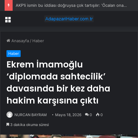
AKP’li ismin bu iddiası doğruysa çok tartışılır: ‘Öcalan onayladı’
Menü
Anasayfa
/
Haber
Haber
Ekrem İmamoğlu
‘diplomada sahtecilik’
davasında bir kez daha
hakim karşısına çıktı
NURCAN BAYRAM
Mayıs 18, 2026
0
0
3 dakika okuma süresi