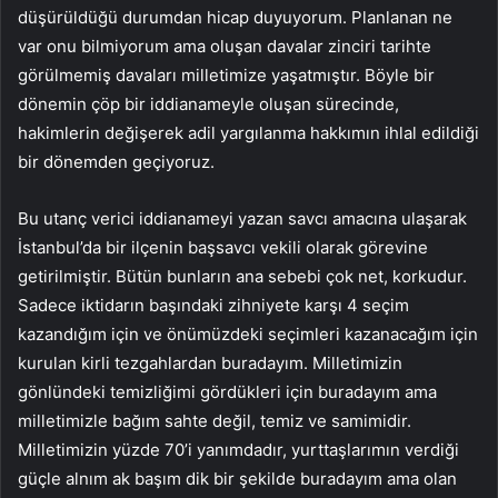
düşürüldüğü durumdan hicap duyuyorum. Planlanan ne
var onu bilmiyorum ama oluşan davalar zinciri tarihte
görülmemiş davaları milletimize yaşatmıştır. Böyle bir
dönemin çöp bir iddianameyle oluşan sürecinde,
hakimlerin değişerek adil yargılanma hakkımın ihlal edildiği
bir dönemden geçiyoruz.
Bu utanç verici iddianameyi yazan savcı amacına ulaşarak
İstanbul’da bir ilçenin başsavcı vekili olarak görevine
getirilmiştir. Bütün bunların ana sebebi çok net, korkudur.
Sadece iktidarın başındaki zihniyete karşı 4 seçim
kazandığım için ve önümüzdeki seçimleri kazanacağım için
kurulan kirli tezgahlardan buradayım. Milletimizin
gönlündeki temizliğimi gördükleri için buradayım ama
milletimizle bağım sahte değil, temiz ve samimidir.
Milletimizin yüzde 70’i yanımdadır, yurttaşlarımın verdiği
güçle alnım ak başım dik bir şekilde buradayım ama olan