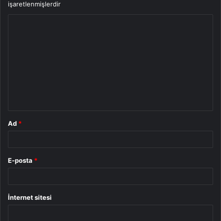
işaretlenmişlerdir
Y
o
r
u
m
*
Ad
*
E-posta
*
İnternet sitesi