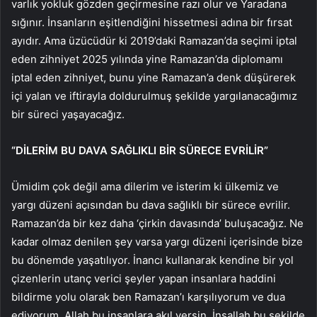
varlık yokluk gözden geçirmesine razı olur ve Yaradana
sığınır. İnsanların eşitlendiğini hissetmesi adına bir fırsat
ayıdır. Ama üzücüdür ki 2019’daki Ramazan’da seçimi iptal
eden zihniyet 2025 yılında yine Ramazan’da diplomamı
iptal eden zihniyet, bunu yine Ramazan’a denk düşürerek
içi yalan ve iftirayla doldurulmuş şekilde yargılanacağımız
bir süreci yaşayacağız.
“DİLERİM BU DAVA SAĞLIKLI BİR SÜRECE EVRİLİR”
Ümidim çok değil ama dilerim ve isterim ki ülkemiz ve
yargı düzeni açısından bu dava sağlıklı bir sürece evrilir.
Ramazan’da bir kez daha ‘çirkin davasında’ buluşacağız. Ne
kadar olmaz denilen şey varsa yargı düzeni içerisinde bize
bu dönemde yaşatılıyor. İnancı kullanarak kendine bir yol
çizenlerin utanç verici şeyler yapan insanlara haddini
bildirme yolu olarak ben Ramazan’ı karşılıyorum ve dua
ediyorum. Allah bu insanlara akıl versin. İnşallah bu şekilde