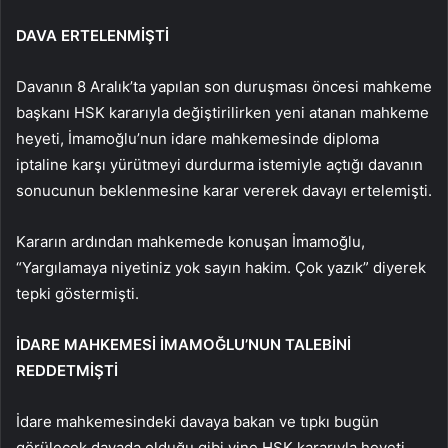
DAVA ERTELENMİŞTİ
Davanın 8 Aralık’ta yapılan son duruşması öncesi mahkeme
başkanı HSK kararıyla değiştirilirken yeni atanan mahkeme
heyeti, İmamoğlu’nun idare mahkemesinde diploma
iptaline karşı yürütmeyi durdurma istemiyle açtığı davanın
sonucunun beklenmesine karar vererek davayı ertelemişti.
Kararın ardından mahkemede konuşan İmamoğlu,
“Yargılamaya niyetiniz yok sayın hakim. Çok yazık” diyerek
tepki göstermişti.
İDARE MAHKEMESİ İMAMOĞLU’NUN TALEBİNİ
REDDETMİŞTİ
İdare mahkemesindeki davaya bakan ve tıpkı bugün
görülecek davada olduğu gibi yine HSK kararıyla heyeti