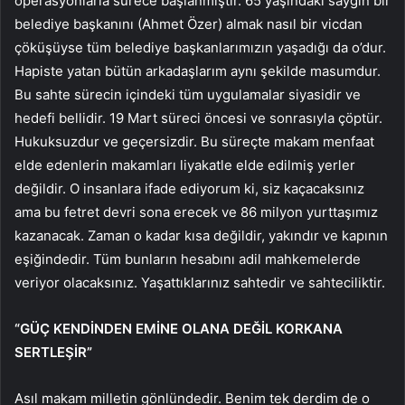
operasyonlarla sürece başlanmıştır. 65 yaşındaki saygın bir
belediye başkanını (Ahmet Özer) almak nasıl bir vicdan
çöküşüyse tüm belediye başkanlarımızın yaşadığı da o’dur.
Hapiste yatan bütün arkadaşlarım aynı şekilde masumdur.
Bu sahte sürecin içindeki tüm uygulamalar siyasidir ve
hedefi bellidir. 19 Mart süreci öncesi ve sonrasıyla çöptür.
Hukuksuzdur ve geçersizdir. Bu süreçte makam menfaat
elde edenlerin makamları liyakatle elde edilmiş yerler
değildir. O insanlara ifade ediyorum ki, siz kaçacaksınız
ama bu fetret devri sona erecek ve 86 milyon yurttaşımız
kazanacak. Zaman o kadar kısa değildir, yakındır ve kapının
eşiğindedir. Tüm bunların hesabını adil mahkemelerde
veriyor olacaksınız. Yaşattıklarınız sahtedir ve sahteciliktir.
“GÜÇ KENDİNDEN EMİNE OLANA DEĞİL KORKANA
SERTLEŞİR”
Asıl makam milletin gönlündedir. Benim tek derdim de o