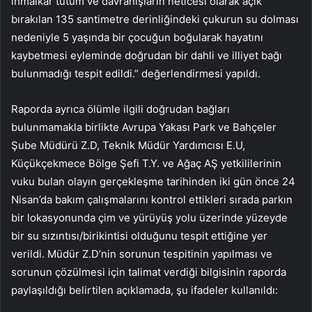
ihmalkar tutum ve davranışların neticesi olarak açık
bırakılan 135 santimetre derinliğindeki çukurun su dolması
nedeniyle 5 yaşında bir çocuğun boğularak hayatını
kaybetmesi eyleminde doğrudan bir dahli ve illiyet bağı
bulunmadığı tespit edildi.” değerlendirmesi yapıldı.
Raporda ayrıca ölümle ilgili doğrudan bağları
bulunmamakla birlikte Avrupa Yakası Park ve Bahçeler
Şube Müdürü Z.D, Teknik Müdür Yardımcısı E.U,
Küçükçekmece Bölge Şefi T.Y. ve Ağaç AŞ yetkililerinin
vuku bulan olayın gerçekleşme tarihinden iki gün önce 24
Nisan’da bakım çalışmalarını kontrol ettikleri sırada parkın
bir lokasyonunda çim ve yürüyüş yolu üzerinde yüzeyde
bir su sızıntısı/birikintisi olduğunu tespit ettiğine yer
verildi. Müdür Z.D’nin sorunun tespitinin yapılması ve
sorunun çözülmesi için talimat verdiği bilgisinin raporda
paylaşıldığı belirtilen açıklamada, şu ifadeler kullanıldı: