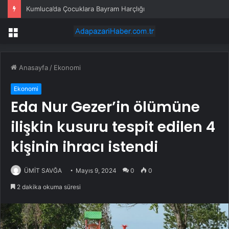
Başkan Şahin, gazi şehrin 2026 YKS ve LGS şampiyonlarıyla buluştu
Menü
Anasayfa
/
Ekonomi
Ekonomi
Eda Nur Gezer’in ölümüne
ilişkin kusuru tespit edilen 4
kişinin ihracı istendi
ÜMİT SAVĞA
Mayıs 9, 2024
0
0
2 dakika okuma süresi