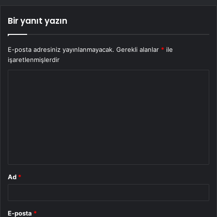
Bir yanıt yazın
E-posta adresiniz yayınlanmayacak.
Gerekli alanlar
*
ile
işaretlenmişlerdir
Y
o
r
u
m
*
Ad
*
E-posta
*