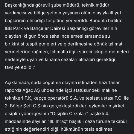
Başkanlığında görevli şube müdürü, teknik müdür
yardımcısı ve bölge şefinin yaşanan ölüm olayıyla illiyet
bağlarının olmadığı tespitine yer verildi. Bununla birlikte
İBB Park ve Bahçeler Dairesi Başkanlığı görevlilerinin
olaydan iki gün önce saha incelemesi sırasında su
birikintisi tespit etmeleri ve giderilmesine dönük talimat
vermelerine rağmen, talimatla ilgili süreci takip etmemeleri
nedeniyle uyarı ve kınama cezaları almaları gerektiği
tavsiye edildi.”
Açıklamada, suda boğulma olayına istinaden hazırlanan
raporda Ağaç AŞ uhdesinde işçi statüsündeki makine
teknikeri F.K, kepçe operatörü S.A. ve tesisat ustası F.C. ile
2. Bölge Şefi C.Ş’nin gerçekleştirdikleri eylemlerin şirket
disiplin yönergesinin “Disiplin Cezaları” başlıklı 4.
maddesinde sayılan “III. İhraç” başlıklı ceza türüne tekabül
ettiğinin değerlendirildiği, hükmünün tesis edilmesi