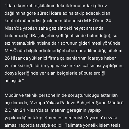
“İdare kontrol teşkilatının teknik konulardaki görev
dağılımına göre süreci idare adına takip edecek olan
kontrol mühendisi (makine mühendisi) M.E.Ö’nün 24
Nisan’da yapılan saha gezisindeki heyet arasında
bulunmadığı (Başakşehir şefliği ofisinde bulunduğu), su
sızıntısına/birikintisine dair sorunun giderilmesi yönünde
M.E.Ö’nün bilgilendirilmediği/haberdar edilmediği, nitekim
26 Nisan’da yüklenici firma çalışanlarının idareye haber
vermeksizin/bildirim yapmaksızın kazı çalışması yaptığının,
dosya içeriğinde yer alan belgelerle sübuta erdiği
anlaşıldı.”
Müdür ve teknik personelin de soruşturulduğu aktarılan
açıklamada, “Avrupa Yakası Park ve Bahçeler Şube Müdürü
Z.D’nin 24 Nisan’da talimatının gereğinin yapılıp
yapılmadığını takip etmemesi nedeniyle ‘uyarma’ cezası
alması raporda tavsiye edildi. Talimata yönelik işlem tesis