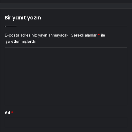
Bir yanıt yazın
E-posta adresiniz yayınlanmayacak.
Gerekli alanlar
*
ile
işaretlenmişlerdir
Y
o
r
u
m
*
Ad
*