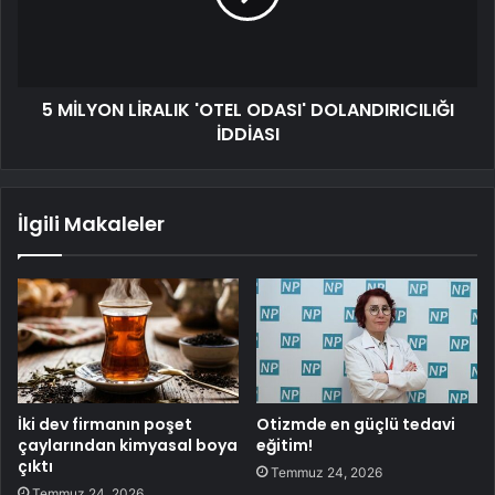
5 MİLYON LİRALIK 'OTEL ODASI' DOLANDIRICILIĞI
İDDİASI
İlgili Makaleler
İki dev firmanın poşet
Otizmde en güçlü tedavi
çaylarından kimyasal boya
eğitim!
çıktı
Temmuz 24, 2026
Temmuz 24, 2026