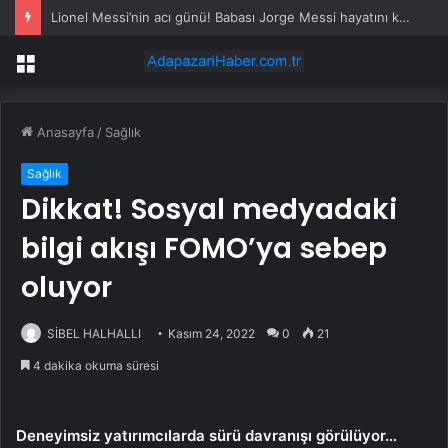
Lionel Messi’nin acı günü! Babası Jorge Messi hayatını kaybetti
Menü
Anasayfa
/
Sağlık
Sağlık
Dikkat! Sosyal medyadaki
bilgi akışı FOMO’ya sebep
oluyor
SİBEL HALHALLI
Kasım 24, 2022
0
21
4 dakika okuma süresi
Deneyimsiz yatırımcılarda sürü davranışı görülüyor…