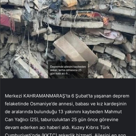
Merkezi KAHRAMANMARAŞ’ta 6 Şubat’ta yaşanan deprem
felaketinde Osmaniye’de annesi, babası ve kız kardeşinin
de aralarında bulunduğu 13 yakınını kaybeden Mahmut
Can Yağlıcı (25), taburculuktan 25 gün önce görevine
devam ederken acı haberi aldı. Kuzey Kıbrıs Türk
Cumhuriyeti’nde (KKTC) askerlik hizmeti. Ailesini en son