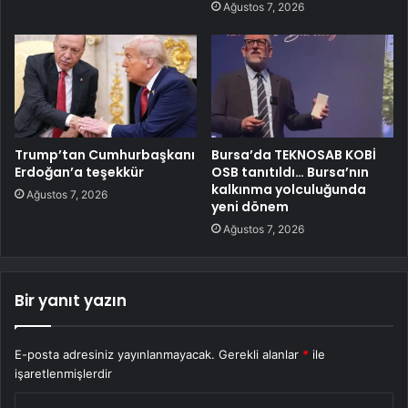
Ağustos 7, 2026
Trump’tan Cumhurbaşkanı
Bursa’da TEKNOSAB KOBİ
Erdoğan’a teşekkür
OSB tanıtıldı… Bursa’nın
kalkınma yolculuğunda
Ağustos 7, 2026
yeni dönem
Ağustos 7, 2026
Bir yanıt yazın
E-posta adresiniz yayınlanmayacak.
Gerekli alanlar
*
ile
işaretlenmişlerdir
Y