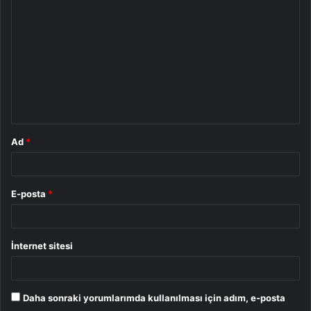
o
r
u
m
*
Ad
*
E-posta
*
İnternet sitesi
Daha sonraki yorumlarımda kullanılması için adım, e-posta