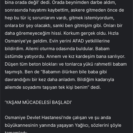
bina orada değil’ dedi. Orada beynimden darbe aldım,
sonrasında hayatımı kaybettim, askere gitmeden önce de
hep bu tür iç sorunlarım vardı, gitmek istemiyordum,
onlara bir şey olacaktı, sanki ben gitmişim gibi. Onları bir
daha göremeyeceğim hissi. Korkum gerçek oldu. Hızla
Osmaniye’ye geldim. Evin yerini AFAD yetkililerine
bildirdim. Ailemi oturma odasında buldular. Babam
üstümde yatıyordu. Annem ve kız kardeşim bana sarılıyor.
Düşen tüm beton blokları ve tonlarca yükü rahmetli babam
taşımıştı. Ben de “Babamın ölürken bile baba gibi
davrandığını bir kez daha anladım. Bildiğim kadarıyla
ailemde soyadımı taşıyan tek kişi benim” dedi.
‘YAŞAM MÜCADELESİ BAŞLADI’
Osmaniye Devlet Hastanesi’nde çalışan ve şu anda
büyükannesinin yanında yaşayan Yağlıcı, sözlerini şöyle
tamamladı: