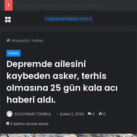
LiuGong, Endonezya’da yeşil sanayi parkı kuruyor
Menü
Anasayfa
/
Haber
Haber
Depremde ailesini
kaybeden asker, terhis
olmasına 25 gün kala acı
haberi aldı.
SÜLEYMAN TOMBUL
Şubat 2, 2024
0
0
2 dakika okuma süresi