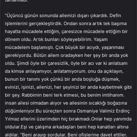
“Üçüncü günün sonunda ailemizi dışarı çıkardık. Defin
işlemlerini gerçekleştirdik. Ondan sonra artık tek başıma
hayatta mücadele ettiğim, çaresizce mücadele ettiğim bir
dönem oldu. Artık bunları söyleyebilirim. Yaşam
mücadelem başlamıştı. Çok büyük bir acıydı, yaşanması
gerekiyordu. Bütün ailem oradayken her şey bir anda yok
oldu. Şimdi öyle bir çaresizlik, öyle bir acı var ki anlatsam
da kimse anlayamıyor, anlatamıyorum. onu da açıklayın,
bunun bir tanımı yok çünkü bir anda boşluğa düşmek,
evinizi, işinizi, ailenizi, her şeyinizi bir anda kaybetmek gibi
bir şey. Rabbimin beni terk etmesi, bu benim imtihanım.
insan ailesi olmadan alıyor ve ailesinin sıcaklığı boğazına
düğümleniyor.Bu süreçten sonra Osmaniye Valimiz Erdinç
Yılmaz ellerini üzerimden hiç bırakmadı.Onlar hep yanımda
oldular.Eşi ve çalışma arkadaşları beni hep kanatları altına
aldılar. “Beni arayıp sordular. Beni ofislerine davet ettiler.