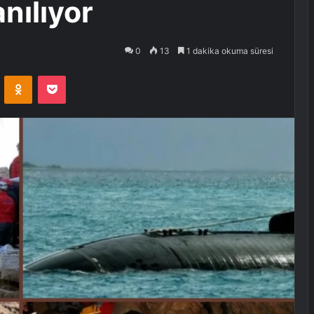
nılıyor
0
13
1 dakika okuma süresi
VKontakte
Odnoklassniki
Pocket