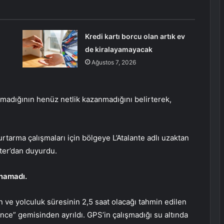
Kredi kartı borcu olan artık ev
de kiralayamayacak
Ağustos 7, 2026
 olmadığının henüz netlik kazanmadığını belirterek,
tarma çalışmaları için bölgeye L’Atalante adlı uzaktan
tter’dan duyurdu.
ınamadı.
an ve yolculuk süresinin 2,5 saat olacağı tahmin edilen
ince” gemisinden ayrıldı. GPS’in çalışmadığı su altında