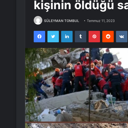
kişinin öldüğü sa
SÜLEYMAN TOMBUL
Temmuz 11, 2023
Facebook
Twitter
LinkedIn
Tumblr
Pinterest
Reddit