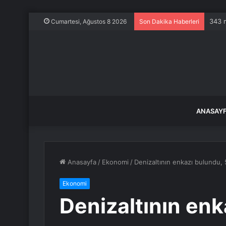
343 m
Cumartesi, Ağustos 8 2026
Son Dakika Haberleri
ANASAY
Anasayfa
/
Ekonomi
/
Denizaltının enkazı bulundu, 5
Ekonomi
Denizaltının enk