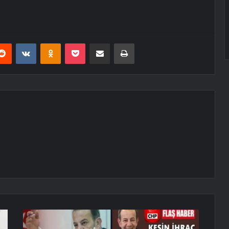
erest
Reddit
VKontakte
Odnoklassniki
Pocket
E-Posta ile paylaş
Yazdır