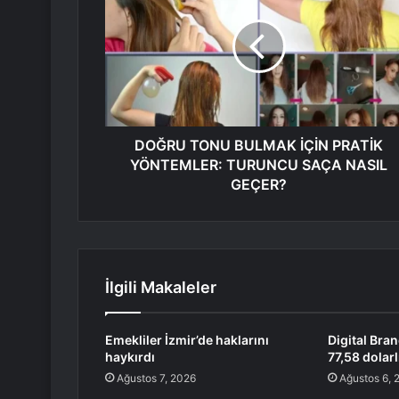
DOĞRU TONU BULMAK İÇİN PRATİK
YÖNTEMLER: TURUNCU SAÇA NASIL
GEÇER?
İlgili Makaleler
Emekliler İzmir’de haklarını
Digital Bra
haykırdı
77,58 dolarl
Ağustos 7, 2026
Ağustos 6, 