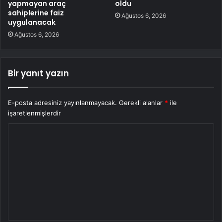
yapmayan araç
oldu
sahiplerine faiz
Ağustos 6, 2026
uygulanacak
Ağustos 6, 2026
Bir yanıt yazın
E-posta adresiniz yayınlanmayacak.
Gerekli alanlar
*
ile
işaretlenmişlerdir
Y
o
r
u
m
*