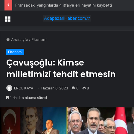
Fransa’daki yangınlarda 4 itfaiye eri hayatını kaybetti
Menü
Anasayfa
/
Ekonomi
Ekonomi
Çavuşoğlu: Kimse
milletimizi tehdit etmesin
EROL KAYA
Haziran 6, 2023
0
8
1 dakika okuma süresi