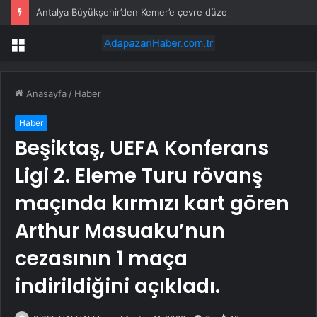
Antalya Büyükşehir’den Kemer’e çevre düzenleme
Menü
Anasayfa
/
Haber
Haber
Beşiktaş, UEFA Konferans
Ligi 2. Eleme Turu rövanş
maçında kırmızı kart gören
Arthur Masuaku’nun
cezasının 1 maça
indirildiğini açıkladı.