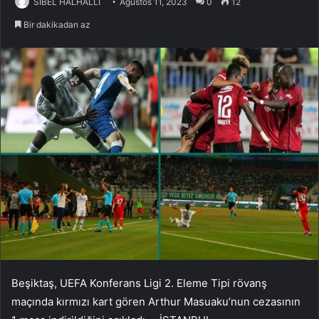
SİBEL HALHALLI
Ağustos 11, 2023
0
12
Bir dakikadan az
Beşiktaş, UEFA Konferans Ligi 2. Eleme Tipi rövanş
maçında kırmızı kart gören Arthur Masuaku’nun cezasının