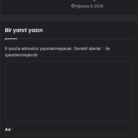
Ağustos 5, 2026
Bir yanıt yazın
E-posta adresiniz yayınlanmayacak.
Gerekli alanlar
*
ile
işaretlenmişlerdir
Y
o
r
u
m
*
Ad
*