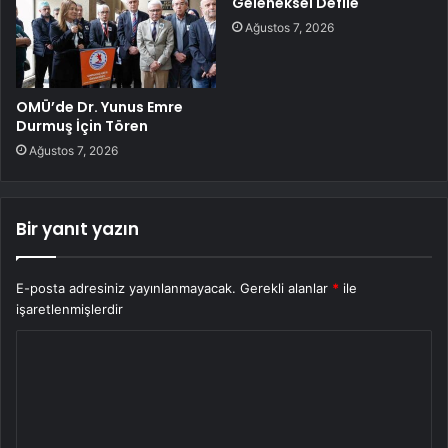
Geleneksel Defile
Ağustos 7, 2026
OMÜ’de Dr. Yunus Emre
Durmuş İçin Tören
Ağustos 7, 2026
Bir yanıt yazın
E-posta adresiniz yayınlanmayacak.
Gerekli alanlar
*
ile
işaretlenmişlerdir
Y
o
r
u