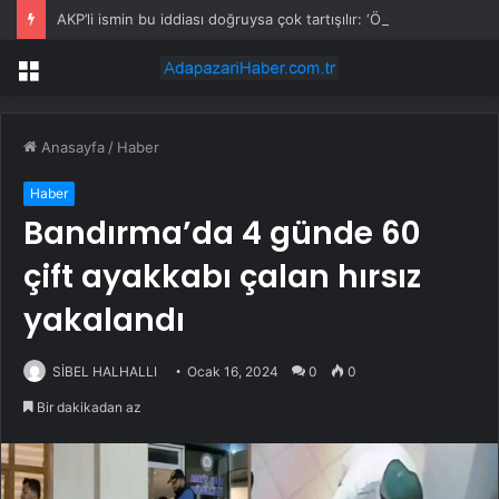
AKP’li ismin bu iddiası doğruysa çok tartışılır: ‘Öcalan onayladı’
Menü
Anasayfa
/
Haber
Haber
Bandırma’da 4 günde 60
çift ayakkabı çalan hırsız
yakalandı
SİBEL HALHALLI
Ocak 16, 2024
0
0
Bir dakikadan az