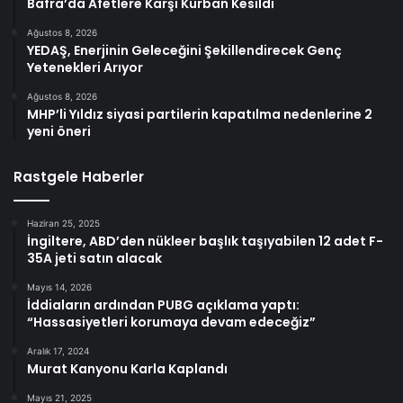
Bafra’da Afetlere Karşı Kurban Kesildi
Ağustos 8, 2026
YEDAŞ, Enerjinin Geleceğini Şekillendirecek Genç
Yetenekleri Arıyor
Ağustos 8, 2026
MHP’li Yıldız siyasi partilerin kapatılma nedenlerine 2
yeni öneri
Rastgele Haberler
Haziran 25, 2025
İngiltere, ABD’den nükleer başlık taşıyabilen 12 adet F-
35A jeti satın alacak
Mayıs 14, 2026
İddiaların ardından PUBG açıklama yaptı:
“Hassasiyetleri korumaya devam edeceğiz”
Aralık 17, 2024
Murat Kanyonu Karla Kaplandı
Mayıs 21, 2025