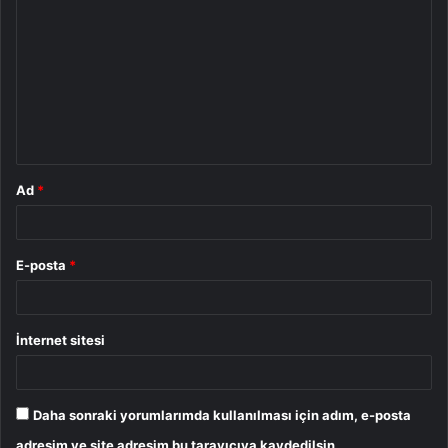
o
r
u
m
*
Ad
*
E-posta
*
İnternet sitesi
Daha sonraki yorumlarımda kullanılması için adım, e-posta
adresim ve site adresim bu tarayıcıya kaydedilsin.