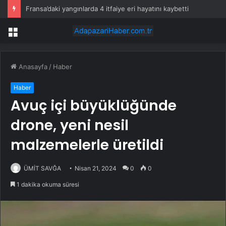
Fransa’daki yangınlarda 4 itfaiye eri hayatını kaybetti
Menü
Anasayfa
/
Haber
Haber
Avuç içi büyüklüğünde
drone, yeni nesil
malzemelerle üretildi
ÜMİT SAVĞA
Nisan 21, 2024
0
0
1 dakika okuma süresi